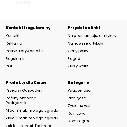
nisza?
Kontakt i regulaminy
Przydatne linki
Kontakt
Najpopularniejsze artykuły
Reklama
Najnowsze artykuły
Polityka prywatności
Ceny paliw
Regulamin
Pogoda
RODO
Kursy walut
Produkty dla Ciebie
Kategorie
Przepisy Gospodyni
Wiadomości
Rośliny ozdobne.
Pieniądze
Podręcznik
Życie na wsi
Miód. Smaki mojego ogrodu
Rolnictwo
Zioła. Smaki mojego ogrodu
Dom i ogród
Jak to się kręci. Technika