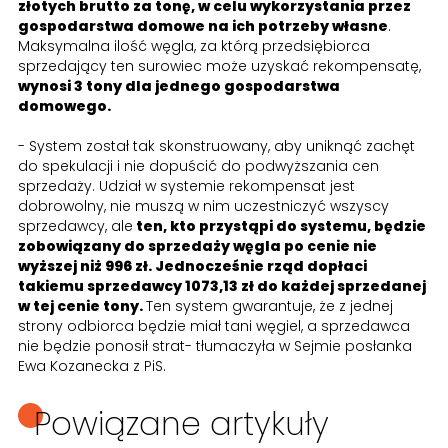
złotych brutto za tonę, w celu wykorzystania przez
gospodarstwa domowe na ich potrzeby własne
.
Maksymalna ilość węgla, za którą przedsiębiorca
sprzedający ten surowiec może uzyskać rekompensatę,
wynosi 3 tony dla jednego gospodarstwa
domowego.
- System został tak skonstruowany, aby uniknąć zachęt
do spekulacji i nie dopuścić do podwyższania cen
sprzedaży. Udział w systemie rekompensat jest
dobrowolny, nie muszą w nim uczestniczyć wszyscy
sprzedawcy, ale
ten, kto przystąpi do systemu, będzie
zobowiązany do sprzedaży węgla po cenie nie
wyższej niż 996 zł. Jednocześnie rząd dopłaci
takiemu sprzedawcy 1073,13 zł do każdej sprzedanej
w tej cenie tony.
Ten system gwarantuje, że z jednej
strony odbiorca będzie miał tani węgiel, a sprzedawca
nie będzie ponosił strat- tłumaczyła w Sejmie posłanka
Ewa Kozanecka z PiS.
Powiązane artykuły