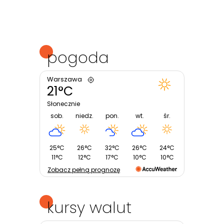
pogoda
Warszawa
21°C
Słonecznie
sob.
niedz.
pon.
wt.
śr.
25°C
26°C
32°C
26°C
24°C
11°C
12°C
17°C
10°C
10°C
Zobacz pełną prognozę
kursy walut