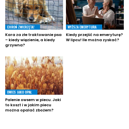
CHROŃ ZWIERZĘTA!
WYŻSZA EMERYTURA
Kara za złe traktowanie psa
Kiedy przejść na emeryturę?
– kiedy więzienie, a kiedy
W lipcu! Ile można zyskać?
grzywna?
OWIES JAKO OPAŁ
Palenie owsem w piecu. Jaki
to koszt i w jakim piecu
można opalać zbożem?