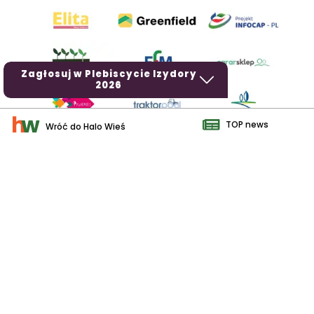
Zagłosuj w Plebiscycie Izydory
2026
TOP news
Wróć do Halo Wieś
AgroHorti Media Sp. z o.o. ul. Metalowa 5, 60-118 Poznań. Akta
rejestrowe przechowywane w Sądzie Rejonowym Poznań - Nowe
Miasto i Wilda w Poznaniu, VIII Wydziale Gospodarczym, KRS
0001116269, NIP 7792573719, REGON 529158846, kapitał zakładowy:
3.608.000 PLN.
Wszystkie prezentowane w ramach niniejszego portalu treści są
własnością AgroHorti Media Sp. z o.o, są zastrzeżone i chronione
prawem autorskim, kopiowanie i dalsze rozpowszechnianie treści jest
zabronione. (art. 25 ust. 1 pkt 1b ustawy z 4 lutego 1994 roku o prawie
autorskim i prawach pokrewnych.