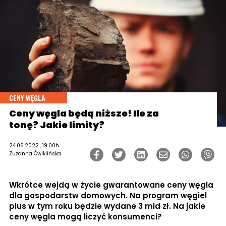
CENY WĘGLA
Ceny węgla będą niższe! Ile za
tonę? Jakie limity?
24.06.2022., 19:00h
Zuzanna Ćwiklińska
Wkrótce wejdą w życie gwarantowane ceny węgla
dla gospodarstw domowych. Na program węgiel
plus w tym roku będzie wydane 3 mld zł. Na jakie
ceny węgla mogą liczyć konsumenci?