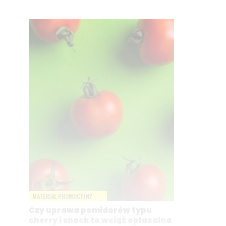
MATERIAŁ PROMOCYJNY
Czy uprawa pomidorów typu
cherry i snack to wciąż opłacalna