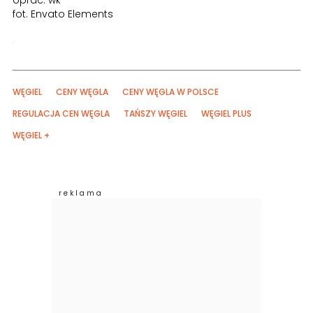
oprac. wk
fot. Envato Elements
WĘGIEL
CENY WĘGLA
CENY WĘGLA W POLSCE
REGULACJA CEN WĘGLA
TAŃSZY WĘGIEL
WĘGIEL PLUS
WĘGIEL +