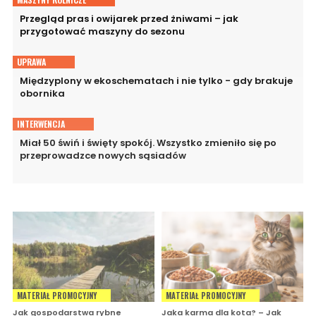
Przegląd pras i owijarek przed żniwami – jak
przygotować maszyny do sezonu
UPRAWA
Międzyplony w ekoschematach i nie tylko - gdy brakuje
obornika
INTERWENCJA
Miał 50 świń i święty spokój. Wszystko zmieniło się po
przeprowadzce nowych sąsiadów
MATERIAŁ PROMOCYJNY
MATERIAŁ PROMOCYJNY
Jak gospodarstwa rybne
Jaka karma dla kota? – Jak