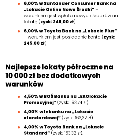
6,00% w Santander Consumer Bank na
„Lokacie Online Nowe Środki”
–
warunkiem jest wpłata nowych środków na
lokatę (
zysk: 245,00 zł
).
6,00% w Toyota Bank na „Lokacie Plus”
– warunkiem jest posiadanie konta (
zysk:
245,00 zł
).
Najlepsze lokaty półroczne na
10 000 zł bez dodatkowych
warunków
4,50% w BOŚ Banku na „EKOlokacie
Promocyjnej”
(zysk: 183,74 zł).
4,00% w Inbanku na „Lokacie
standardowej”
(zysk: 163,32 zł).
4,00% w Toyota Bank na „Lokacie
Standard”
(zysk: 163,32 zł).