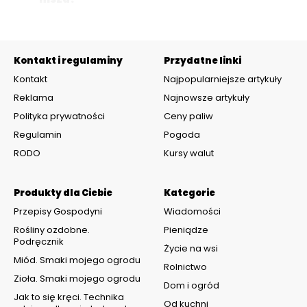
Kontakt i regulaminy
Przydatne linki
Kontakt
Najpopularniejsze artykuły
Reklama
Najnowsze artykuły
Polityka prywatności
Ceny paliw
Regulamin
Pogoda
RODO
Kursy walut
Produkty dla Ciebie
Kategorie
Przepisy Gospodyni
Wiadomości
Rośliny ozdobne.
Pieniądze
Podręcznik
Życie na wsi
Miód. Smaki mojego ogrodu
Rolnictwo
Zioła. Smaki mojego ogrodu
Dom i ogród
Jak to się kręci. Technika
Od kuchni