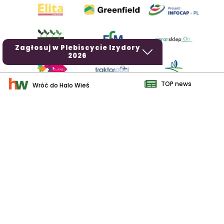
Zagłosuj w Plebiscycie Izydory
2026
TOP news
Wróć do Halo Wieś
AgroHorti Media Sp. z o.o. ul. Metalowa 5, 60-118 Poznań. Akta
rejestrowe przechowywane w Sądzie Rejonowym Poznań - Nowe
Miasto i Wilda w Poznaniu, VIII Wydziale Gospodarczym, KRS
0001116269, NIP 7792573719, REGON 529158846, kapitał zakładowy:
3.608.000 PLN.
Wszystkie prezentowane w ramach niniejszego portalu treści są
własnością AgroHorti Media Sp. z o.o, są zastrzeżone i chronione
prawem autorskim, kopiowanie i dalsze rozpowszechnianie treści jest
zabronione. (art. 25 ust. 1 pkt 1b ustawy z 4 lutego 1994 roku o prawie
autorskim i prawach pokrewnych.