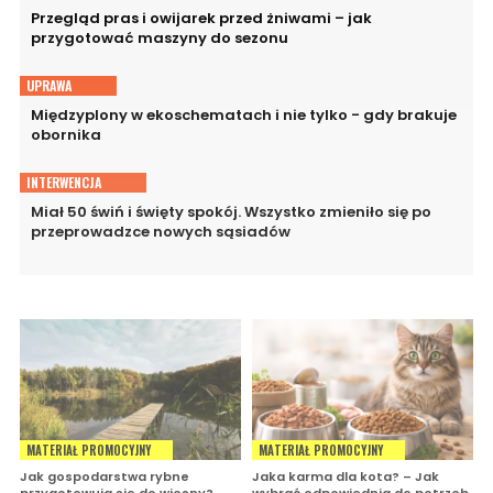
Przegląd pras i owijarek przed żniwami – jak
przygotować maszyny do sezonu
UPRAWA
Międzyplony w ekoschematach i nie tylko - gdy brakuje
obornika
INTERWENCJA
Miał 50 świń i święty spokój. Wszystko zmieniło się po
przeprowadzce nowych sąsiadów
MATERIAŁ PROMOCYJNY
MATERIAŁ PROMOCYJNY
Jak gospodarstwa rybne
Jaka karma dla kota? – Jak