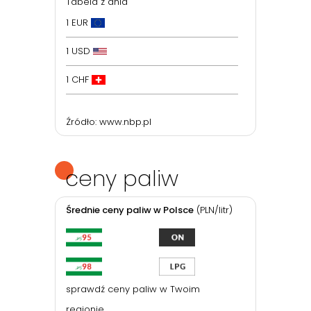
Tabela z dnia
1 EUR
1 USD
1 CHF
Źródło:
www.nbp.pl
ceny paliw
Średnie ceny paliw w Polsce
(PLN/litr)
sprawdź ceny paliw w Twoim
regionie