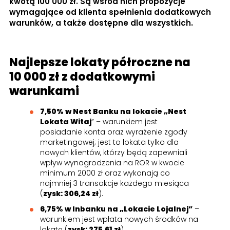
kwotą 100 000 zł. Są wśród nich propozycje
wymagające od klienta spełnienia dodatkowych
warunków, a także dostępne dla wszystkich.
Najlepsze lokaty półroczne na
10 000 zł z dodatkowymi
warunkami
7,50% w Nest Banku na lokacie „Nest
Lokata Witaj
” – warunkiem jest
posiadanie konta oraz wyrażenie zgody
marketingowej; jest to lokata tylko dla
nowych klientów, którzy będą zapewniali
wpływ wynagrodzenia na ROR w kwocie
minimum 2000 zł oraz wykonają co
najmniej 3 transakcje każdego miesiąca
(
zysk: 306,24 zł
).
6,75% w Inbanku na „Lokacie Lojalnej”
–
warunkiem jest wpłata nowych środków na
lokatę (
zysk: 275,61 zł
).