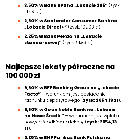
3,50% w Bank BPS na „Lokacie 365”
(zysk:
142,91 zł).
2,50% w Santander Consumer Bank na
„Lokacie Direct+”
(zysk: 102,08 zł).
2,25% w Bank Pekao na „Lokacie
standardowej”
(zysk: 91,86 zł).
Najlepsze lokaty półroczne na
100 000 zł
6,50% w BFF Banking Group na „Lokacie
Facto”
– warunkiem jest posiadanie
rachunku depozytowego (
zysk: 2654,13 zł
).
6,50% w Getin Noble Bank na „Lokacie
na Nowe Środki”
– warunkiem jest wpłata
nowych środków na lokatę (
zysk: 2654,13
zł
).
6,25% w BNP Paribas Bank Polska na