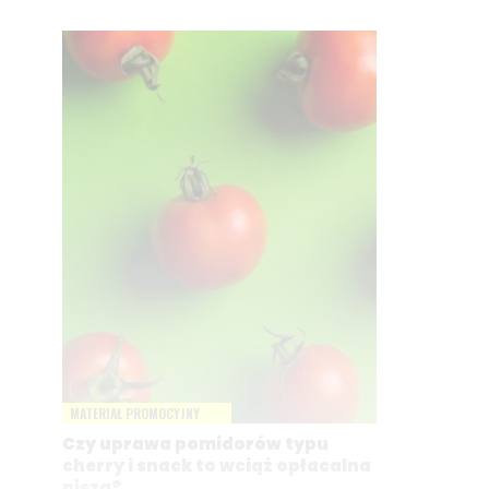
MATERIAŁ PROMOCYJNY
Czy uprawa pomidorów typu
cherry i snack to wciąż opłacalna
nisza?