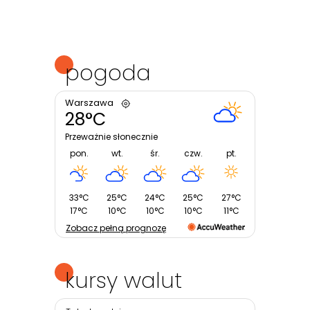
pogoda
Warszawa
28°C
Przeważnie słonecznie
pon.
wt.
śr.
czw.
pt.
33°C
25°C
24°C
25°C
27°C
17°C
10°C
10°C
10°C
11°C
Zobacz pełną prognozę
kursy walut