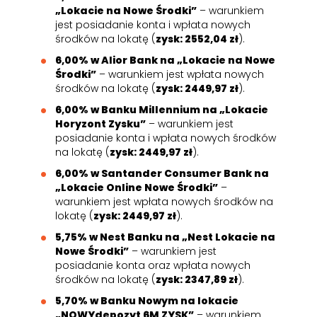
„Lokacie na Nowe Środki”
– warunkiem
jest posiadanie konta i wpłata nowych
środków na lokatę (
zysk: 2552,04 zł
).
6,00% w Alior Bank na „Lokacie na Nowe
Środki”
– warunkiem jest wpłata nowych
środków na lokatę (
zysk: 2449,97 zł
).
6,00% w Banku Millennium na „Lokacie
Horyzont Zysku”
– warunkiem jest
posiadanie konta i wpłata nowych środków
na lokatę (
zysk: 2449,97 zł
).
6,00% w Santander Consumer Bank na
„Lokacie Online Nowe Środki”
–
warunkiem jest wpłata nowych środków na
lokatę (
zysk: 2449,97 zł
).
5,75% w Nest Banku na „Nest Lokacie na
Nowe Środki”
– warunkiem jest
posiadanie konta oraz wpłata nowych
środków na lokatę (
zysk: 2347,89 zł
).
5,70% w Banku Nowym na lokacie
„NOWYdepozyt 6M ZYSK”
– warunkiem