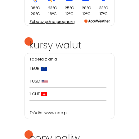
36°C
23°C
25°C
28°C
33°C
20°C
16°C
12°C
12°C
17°C
Zobacz pełną prognozę
kursy walut
Tabela z dnia
1 EUR
1 USD
1 CHF
Źródło:
www.nbp.pl
ceny paliw