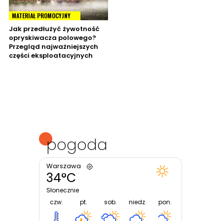
MATERIAŁ PROMOCYJNY
Jak przedłużyć żywotność
opryskiwacza polowego?
Przegląd najważniejszych
części eksploatacyjnych
pogoda
Warszawa
34°C
Słonecznie
czw.
pt.
sob.
niedz.
pon.