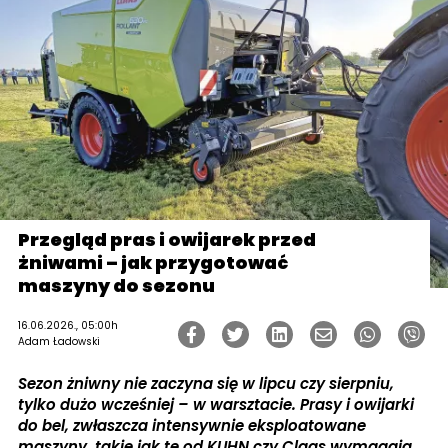
Przegląd pras i owijarek przed
żniwami – jak przygotować
maszyny do sezonu
16.06.2026., 05:00h
Adam Ładowski
Sezon żniwny nie zaczyna się w lipcu czy sierpniu,
tylko dużo wcześniej – w warsztacie. Prasy i owijarki
do bel, zwłaszcza intensywnie eksploatowane
maszyny, takie jak te od KUHN czy Claas wymagają