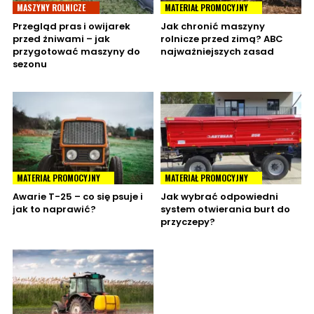
MASZYNY ROLNICZE
MATERIAŁ PROMOCYJNY
Przegląd pras i owijarek
Jak chronić maszyny
przed żniwami – jak
rolnicze przed zimą? ABC
przygotować maszyny do
najważniejszych zasad
sezonu
MATERIAŁ PROMOCYJNY
MATERIAŁ PROMOCYJNY
Awarie T-25 – co się psuje i
Jak wybrać odpowiedni
jak to naprawić?
system otwierania burt do
przyczepy?