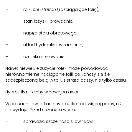
– rolki
pre-stretch
(rozciągające folię),
– stan łożysk i prowadnic,
– napęd stołu obrotowego,
– układ hydrauliczny ramienia,
– czujniki i sterowanie.
Nawet niewielkie zużycie rolek może powodować
nierównomierne naciąganie folii, co kończy się źle
zabezpieczoną belą. A to już strata paszy, nie tylko czasu.
Hydraulika – cichy winowajca awarii
W prasach i owijarkach hydraulika robi więcej pracy, niż
się wydaje. Przed sezonem warto:
– sprawdzić szczelność siłowników,