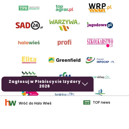
Zagłosuj w Plebiscycie Izydory
2026
TOP news
Wróć do Halo Wieś
AgroHorti Media Sp. z o.o. ul. Metalowa 5, 60-118 Poznań. Akta
rejestrowe przechowywane w Sądzie Rejonowym Poznań - Nowe
Miasto i Wilda w Poznaniu, VIII Wydziale Gospodarczym, KRS