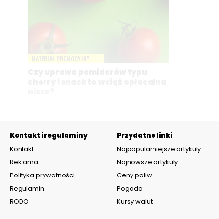
MATERIAŁ PROMOCYJNY
Czy uprawa pomidorów typu
cherry i snack to wciąż opłacalna
nisza?
Kontakt i regulaminy
Przydatne linki
Kontakt
Najpopularniejsze artykuły
Reklama
Najnowsze artykuły
Polityka prywatności
Ceny paliw
Regulamin
Pogoda
RODO
Kursy walut