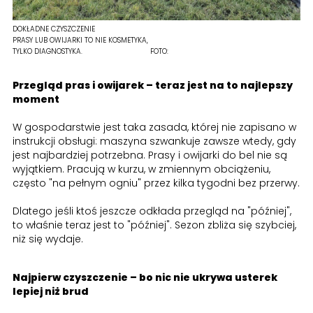
DOKŁADNE CZYSZCZENIE
PRASY LUB OWIJARKI TO NIE KOSMETYKA,
TYLKO DIAGNOSTYKA.
FOTO:
Przegląd pras i owijarek – teraz jest na to najlepszy
moment
W gospodarstwie jest taka zasada, której nie zapisano w
instrukcji obsługi: maszyna szwankuje zawsze wtedy, gdy
jest najbardziej potrzebna. Prasy i owijarki do bel nie są
wyjątkiem. Pracują w kurzu, w zmiennym obciążeniu,
często "na pełnym ogniu" przez kilka tygodni bez przerwy.
Dlatego jeśli ktoś jeszcze odkłada przegląd na "później",
to właśnie teraz jest to "później". Sezon zbliża się szybciej,
niż się wydaje.
Najpierw czyszczenie – bo nic nie ukrywa usterek
lepiej niż brud