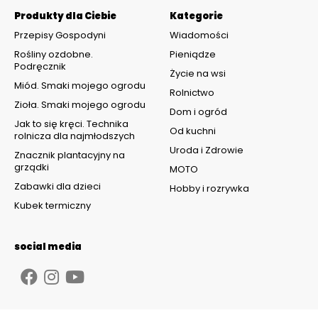
Produkty dla Ciebie
Kategorie
Przepisy Gospodyni
Wiadomości
Rośliny ozdobne.
Pieniądze
Podręcznik
Życie na wsi
Miód. Smaki mojego ogrodu
Rolnictwo
Zioła. Smaki mojego ogrodu
Dom i ogród
Jak to się kręci. Technika
Od kuchni
rolnicza dla najmłodszych
Uroda i Zdrowie
Znacznik plantacyjny na
grządki
MOTO
Zabawki dla dzieci
Hobby i rozrywka
Kubek termiczny
social media