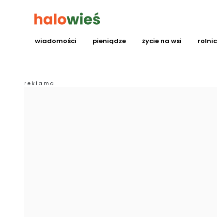
wiadomości
pieniądze
życie na wsi
rolni