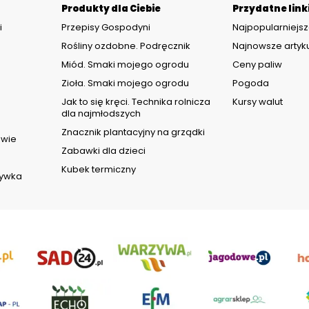
Produkty dla Ciebie
Przydatne link
i
Przepisy Gospodyni
Najpopularniejsz
Rośliny ozdobne. Podręcznik
Najnowsze artyk
Miód. Smaki mojego ogrodu
Ceny paliw
Zioła. Smaki mojego ogrodu
Pogoda
d
Jak to się kręci. Technika rolnicza
Kursy walut
dla najmłodszych
Znacznik plantacyjny na grządki
owie
Zabawki dla dzieci
Kubek termiczny
rywka