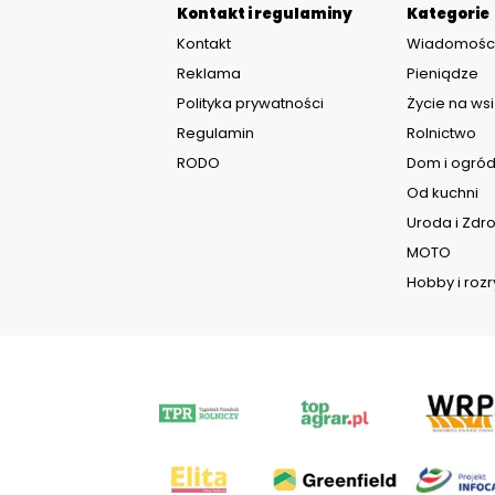
Kontakt i regulaminy
Kategorie
Kontakt
Wiadomośc
Reklama
Pieniądze
Polityka prywatności
Życie na wsi
Regulamin
Rolnictwo
RODO
Dom i ogró
Od kuchni
Uroda i Zdr
MOTO
Hobby i roz