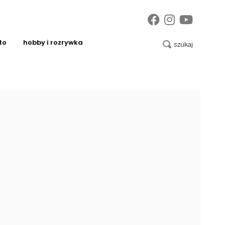
to
hobby i rozrywka