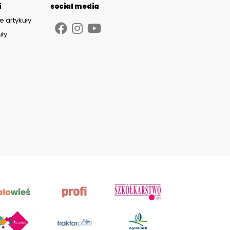
i
social media
e artykuły
uły