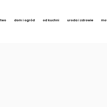
ctwo
dom i ogród
od kuchni
uroda i zdrowie
mo