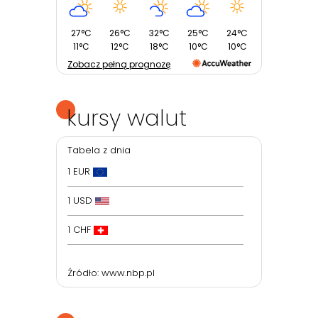
27°C
26°C
32°C
25°C
24°C
11°C
12°C
18°C
10°C
10°C
Zobacz pełną prognozę
kursy walut
Tabela z dnia
1 EUR
1 USD
1 CHF
Źródło:
www.nbp.pl