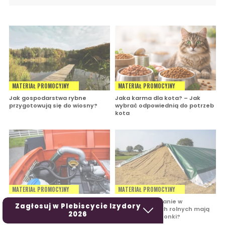
MATERIAŁ PROMOCYJNY
MATERIAŁ PROMOCYJNY
Jak gospodarstwa rybne
Jaka karma dla kota? – Jak
przygotowują się do wiosny?
wybrać odpowiednią do potrzeb
kota
MATERIAŁ PROMOCYJNY
MATERIAŁ PROMOCYJNY
Wymiana chłodnicy w Ursusie C-
Jakie zastosowanie w
Zagłosuj w Plebiscycie Izydory
330 oraz dobór odpowiedniego
gospodarstwach rolnych mają
2026
zamiennika
wycinaki do kiszonki?