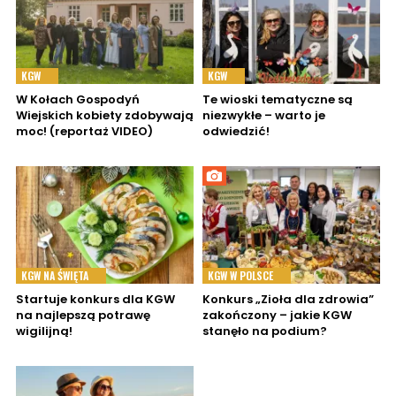
KGW
KGW
W Kołach Gospodyń
Te wioski tematyczne są
Wiejskich kobiety zdobywają
niezwykłe – warto je
moc! (reportaż VIDEO)
odwiedzić!
KGW NA ŚWIĘTA
KGW W POLSCE
Startuje konkurs dla KGW
Konkurs „Zioła dla zdrowia”
na najlepszą potrawę
zakończony – jakie KGW
wigilijną!
stanęło na podium?