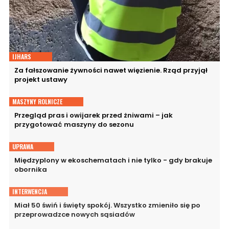
IJHARS
Za fałszowanie żywności nawet więzienie. Rząd przyjął
projekt ustawy
MASZYNY ROLNICZE
Przegląd pras i owijarek przed żniwami – jak
przygotować maszyny do sezonu
UPRAWA
Międzyplony w ekoschematach i nie tylko - gdy brakuje
obornika
INTERWENCJA
Miał 50 świń i święty spokój. Wszystko zmieniło się po
przeprowadzce nowych sąsiadów