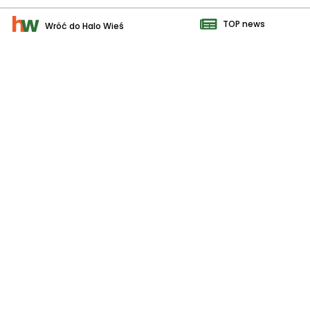
TOP news
Wróć do Halo Wieś
MATERIAŁ PROMOCYJNY
MATERIAŁ PROMOCYJNY
Twardość butów narciarskich
Jak chronić maszyny rolnicze
(flex) – co oznacza w praktyce?
przed zimą? ABC
najważniejszych zasad