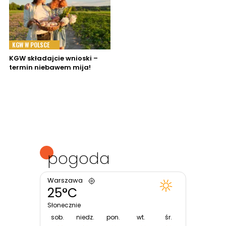
KGW W POLSCE
KGW składajcie wnioski –
termin niebawem mija!
pogoda
Warszawa
25°C
Słonecznie
sob.
niedz.
pon.
wt.
śr.