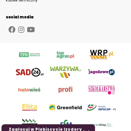
Kubek termiczny
social media
Zagłosuj w Plebiscycie Izydory