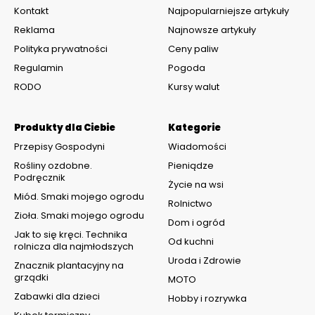
Kontakt
Najpopularniejsze artykuły
Reklama
Najnowsze artykuły
Polityka prywatności
Ceny paliw
Regulamin
Pogoda
RODO
Kursy walut
Produkty dla Ciebie
Kategorie
Przepisy Gospodyni
Wiadomości
Rośliny ozdobne.
Pieniądze
Podręcznik
Życie na wsi
Miód. Smaki mojego ogrodu
Rolnictwo
Zioła. Smaki mojego ogrodu
Dom i ogród
Jak to się kręci. Technika
Od kuchni
rolnicza dla najmłodszych
Uroda i Zdrowie
Znacznik plantacyjny na
grządki
MOTO
Zabawki dla dzieci
Hobby i rozrywka