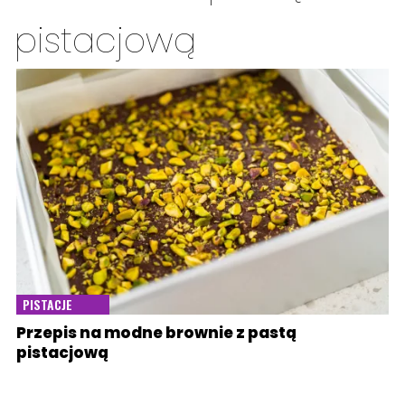
pistacjową
PISTACJE
Przepis na modne brownie z pastą
pistacjową