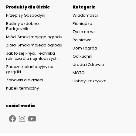
Produkty dla Ciebie
Kategorie
Przepisy Gospodyni
Wiadomości
Rośliny ozdobne.
Pieniądze
Podręcznik
Życie na wsi
Miód. Smaki mojego ogrodu
Rolnictwo
Zioła. Smaki mojego ogrodu
Dom i ogród
Jak to się kręci. Technika
Od kuchni
rolnicza dla najmłodszych
Uroda i Zdrowie
Znacznik plantacyjny na
grządki
MOTO
Zabawki dla dzieci
Hobby i rozrywka
Kubek termiczny
social media