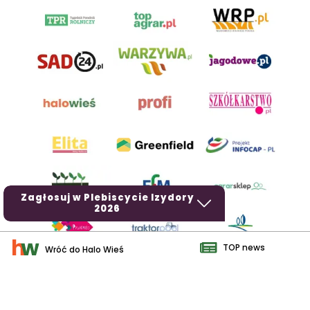
Zagłosuj w Plebiscycie Izydory
2026
TOP news
Wróć do Halo Wieś
AgroHorti Media Sp. z o.o. ul. Metalowa 5, 60-118 Poznań. Akta
rejestrowe przechowywane w Sądzie Rejonowym Poznań - Nowe
Miasto i Wilda w Poznaniu, VIII Wydziale Gospodarczym, KRS