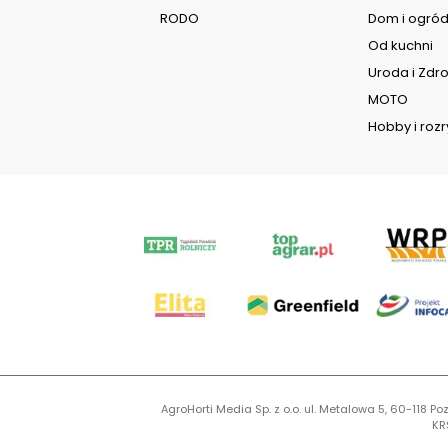
RODO
Dom i ogró
Od kuchni
Uroda i Zdr
MOTO
Hobby i roz
AgroHorti Media Sp. z o.o. ul. Metalowa 5, 60-118
KR