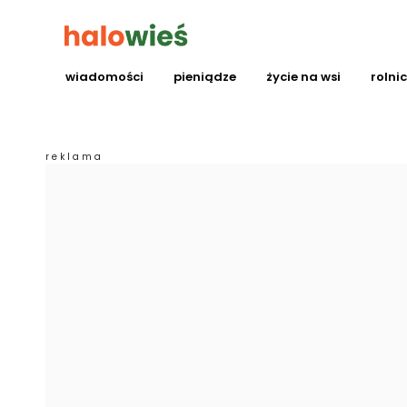
wiadomości
pieniądze
życie na wsi
rolni