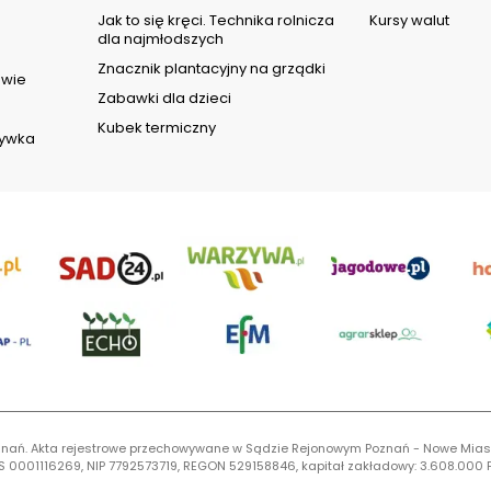
d
Jak to się kręci. Technika rolnicza
Kursy walut
dla najmłodszych
Znacznik plantacyjny na grządki
owie
Zabawki dla dzieci
Kubek termiczny
rywka
 Poznań. Akta rejestrowe przechowywane w Sądzie Rejonowym Poznań - Nowe Mias
S 0001116269, NIP 7792573719, REGON 529158846, kapitał zakładowy: 3.608.000 P