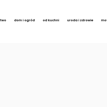
ctwo
dom i ogród
od kuchni
uroda i zdrowie
mo