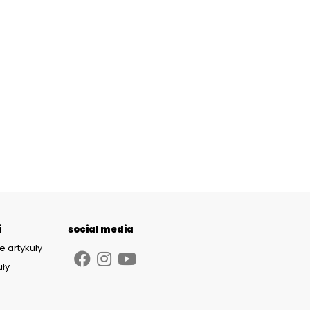
i
social media
e artykuły
uły