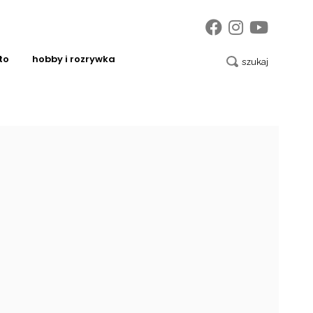
to
hobby i rozrywka