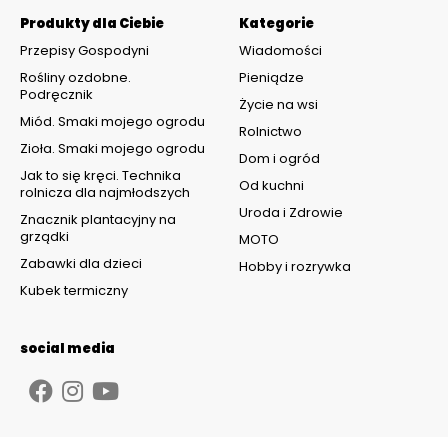
Produkty dla Ciebie
Kategorie
Przepisy Gospodyni
Wiadomości
Rośliny ozdobne.
Pieniądze
Podręcznik
Życie na wsi
Miód. Smaki mojego ogrodu
Rolnictwo
Zioła. Smaki mojego ogrodu
Dom i ogród
Jak to się kręci. Technika
Od kuchni
rolnicza dla najmłodszych
Uroda i Zdrowie
Znacznik plantacyjny na
grządki
MOTO
Zabawki dla dzieci
Hobby i rozrywka
Kubek termiczny
social media