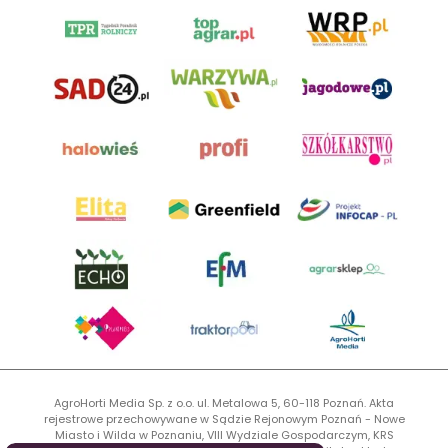
AgroHorti Media Sp. z o.o. ul. Metalowa 5, 60-118 Poznań. Akta
rejestrowe przechowywane w Sądzie Rejonowym Poznań - Nowe
Miasto i Wilda w Poznaniu, VIII Wydziale Gospodarczym, KRS