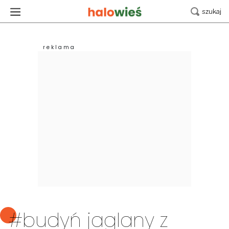
#budyń jaglany z