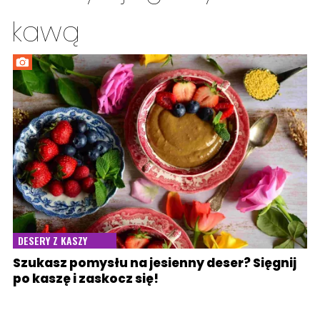
kawą
DESERY Z KASZY
Szukasz pomysłu na jesienny deser? Sięgnij
po kaszę i zaskocz się!