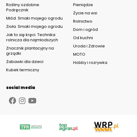
Rośliny ozdobne.
Pieniądze
Podręcznik
Życie na wsi
Miód. Smaki mojego ogrodu
Rolnictwo
Zioła. Smaki mojego ogrodu
Dom i ogród
Jak to się kręci. Technika
Od kuchni
rolnicza dla najmłodszych
Uroda i Zdrowie
Znacznik plantacyjny na
grządki
MOTO
Zabawki dla dzieci
Hobby i rozrywka
Kubek termiczny
social media