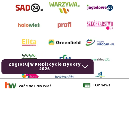
Zagłosuj w Plebiscycie Izydory
2026
TOP news
Wróć do Halo Wieś
AgroHorti Media Sp. z o.o. ul. Metalowa 5, 60-118 Poznań. Akta
rejestrowe przechowywane w Sądzie Rejonowym Poznań - Nowe
Miasto i Wilda w Poznaniu, VIII Wydziale Gospodarczym, KRS
0001116269, NIP 7792573719, REGON 529158846, kapitał zakładowy:
3.608.000 PLN.
Wszystkie prezentowane w ramach niniejszego portalu treści są