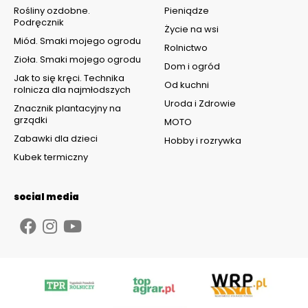
Rośliny ozdobne.
Pieniądze
Podręcznik
Życie na wsi
Miód. Smaki mojego ogrodu
Rolnictwo
Zioła. Smaki mojego ogrodu
Dom i ogród
Jak to się kręci. Technika
Od kuchni
rolnicza dla najmłodszych
Uroda i Zdrowie
Znacznik plantacyjny na
grządki
MOTO
Zabawki dla dzieci
Hobby i rozrywka
Kubek termiczny
social media