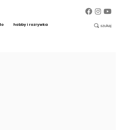
to
hobby i rozrywka