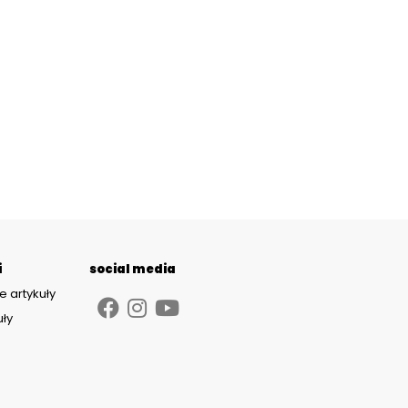
i
social media
e artykuły
uły