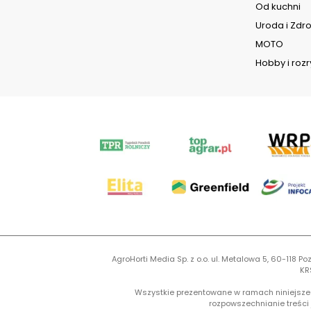
Od kuchni
Uroda i Zdr
MOTO
Hobby i roz
AgroHorti Media Sp. z o.o. ul. Metalowa 5, 60-118
KR
Wszystkie prezentowane w ramach niniejszego
rozpowszechnianie treści j