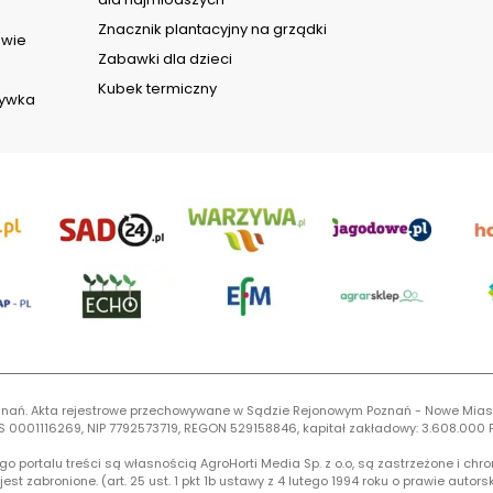
Znacznik plantacyjny na grządki
owie
Zabawki dla dzieci
Kubek termiczny
rywka
 Poznań. Akta rejestrowe przechowywane w Sądzie Rejonowym Poznań - Nowe Mias
S 0001116269, NIP 7792573719, REGON 529158846, kapitał zakładowy: 3.608.000 P
 portalu treści są własnością AgroHorti Media Sp. z o.o, są zastrzeżone i chr
est zabronione. (art. 25 ust. 1 pkt 1b ustawy z 4 lutego 1994 roku o prawie auto