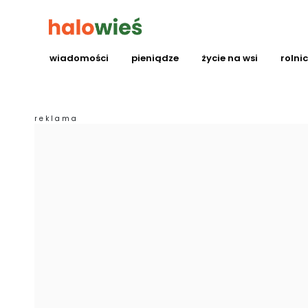
wiadomości
pieniądze
życie na wsi
rolni