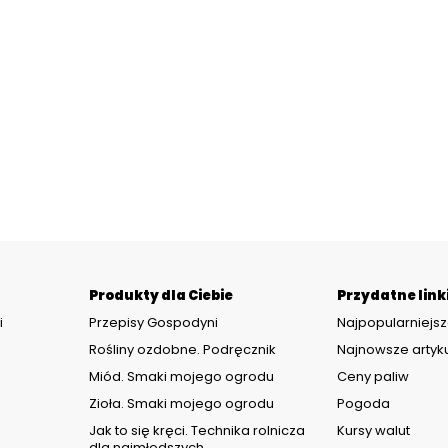
Produkty dla Ciebie
Przydatne link
i
Przepisy Gospodyni
Najpopularniejsz
Rośliny ozdobne. Podręcznik
Najnowsze artyk
Miód. Smaki mojego ogrodu
Ceny paliw
Zioła. Smaki mojego ogrodu
Pogoda
d
Jak to się kręci. Technika rolnicza
Kursy walut
dla najmłodszych