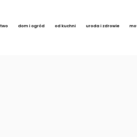
ctwo
dom i ogród
od kuchni
uroda i zdrowie
mo