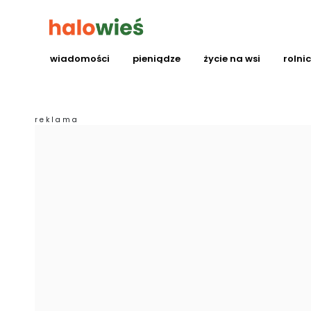
wiadomości
pieniądze
życie na wsi
rolni