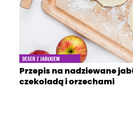
DESER Z JABŁKIEM
Przepis na nadziewane jabł
czekoladą i orzechami