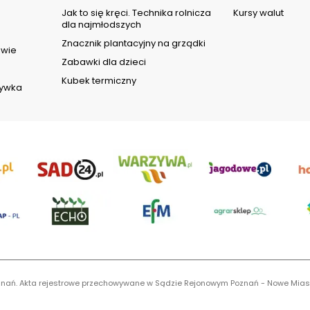
d
Jak to się kręci. Technika rolnicza
Kursy walut
dla najmłodszych
Znacznik plantacyjny na grządki
owie
Zabawki dla dzieci
Kubek termiczny
rywka
 Poznań. Akta rejestrowe przechowywane w Sądzie Rejonowym Poznań - Nowe Mias
S 0001116269, NIP 7792573719, REGON 529158846, kapitał zakładowy: 3.608.000 P