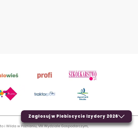
Zagłosuj w Plebiscycie Izydory 2026
to i Wilda w Poznaniu, VIII Wydziale Gospodarczym,
LN.