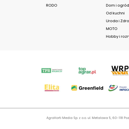
RODO
Dom i ogró
Od kuchni
Uroda i Zdr
MOTO
Hobby i roz
AgroHorti Media Sp. z o.o. ul. Metalowa 5, 60-118
KR