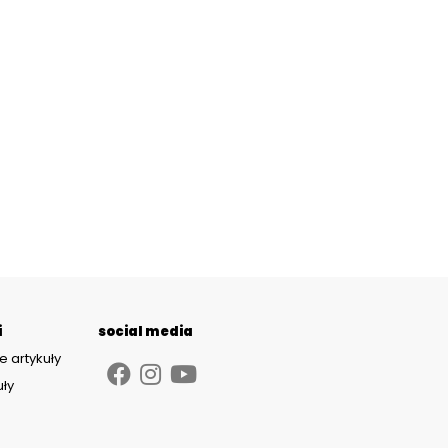
i
social media
e artykuły
uły