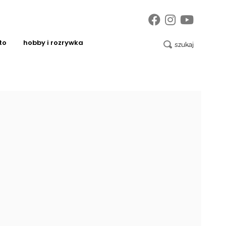
to
hobby i rozrywka