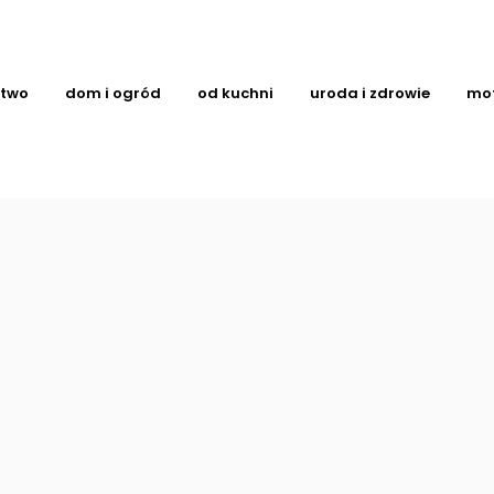
ctwo
dom i ogród
od kuchni
uroda i zdrowie
mo