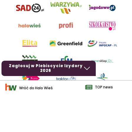
Zagłosuj w Plebiscycie Izydory
2026
TOP news
Wróć do Halo Wieś
AgroHorti Media Sp. z o.o. ul. Metalowa 5, 60-118 Poznań. Akta
rejestrowe przechowywane w Sądzie Rejonowym Poznań - Nowe
Miasto i Wilda w Poznaniu, VIII Wydziale Gospodarczym, KRS
0001116269, NIP 7792573719, REGON 529158846, kapitał zakładowy:
3.608.000 PLN.
Wszystkie prezentowane w ramach niniejszego portalu treści są