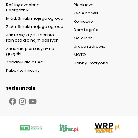
Rośliny ozdobne.
Pieniądze
Podręcznik
Życie na wsi
Miód. Smaki mojego ogrodu
Rolnictwo
Zioła. Smaki mojego ogrodu
Dom i ogród
Jak to się kręci. Technika
Od kuchni
rolnicza dla najmłodszych
Uroda i Zdrowie
Znacznik plantacyjny na
grządki
MOTO
Zabawki dla dzieci
Hobby i rozrywka
Kubek termiczny
social media