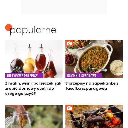
popularne
NIETYPOWE PRZEPISY
KUCHNIA SEZONOWA
Z malin, wiśni, porzeczek: jak
3 przepisy na zapiekankę z
zrobić domowy ocet i do
fasolką szparagową
czego go użyć?