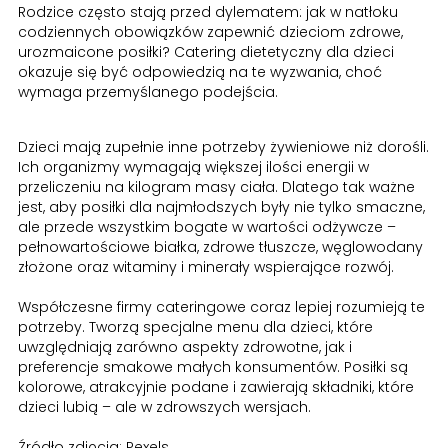
Rodzice często stają przed dylematem: jak w natłoku
codziennych obowiązków zapewnić dzieciom zdrowe,
urozmaicone posiłki? Catering dietetyczny dla dzieci
okazuje się być odpowiedzią na te wyzwania, choć
wymaga przemyślanego podejścia.
Dzieci mają zupełnie inne potrzeby żywieniowe niż dorośli.
Ich organizmy wymagają większej ilości energii w
przeliczeniu na kilogram masy ciała. Dlatego tak ważne
jest, aby posiłki dla najmłodszych były nie tylko smaczne,
ale przede wszystkim bogate w wartości odżywcze –
pełnowartościowe białka, zdrowe tłuszcze, węglowodany
złożone oraz witaminy i minerały wspierające rozwój.
Współczesne firmy cateringowe coraz lepiej rozumieją te
potrzeby. Tworzą specjalne menu dla dzieci, które
uwzględniają zarówno aspekty zdrowotne, jak i
preferencje smakowe małych konsumentów. Posiłki są
kolorowe, atrakcyjnie podane i zawierają składniki, które
dzieci lubią – ale w zdrowszych wersjach.
Źródło zdjęcia: Pexels