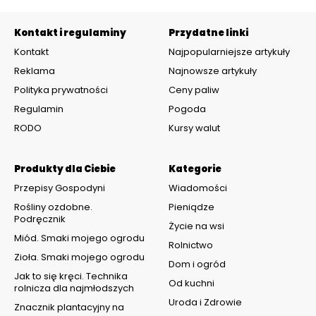
Kontakt i regulaminy
Przydatne linki
Kontakt
Najpopularniejsze artykuły
Reklama
Najnowsze artykuły
Polityka prywatności
Ceny paliw
Regulamin
Pogoda
RODO
Kursy walut
Produkty dla Ciebie
Kategorie
Przepisy Gospodyni
Wiadomości
Rośliny ozdobne.
Pieniądze
Podręcznik
Życie na wsi
Miód. Smaki mojego ogrodu
Rolnictwo
Zioła. Smaki mojego ogrodu
Dom i ogród
Jak to się kręci. Technika
Od kuchni
rolnicza dla najmłodszych
Uroda i Zdrowie
Znacznik plantacyjny na