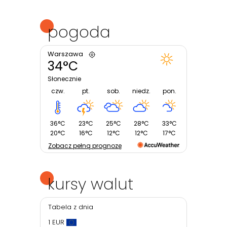
pogoda
Warszawa
34°C
Słonecznie
czw.
pt.
sob.
niedz.
pon.
36°C
23°C
25°C
28°C
33°C
20°C
16°C
12°C
12°C
17°C
Zobacz pełną prognozę
kursy walut
Tabela z dnia
1 EUR