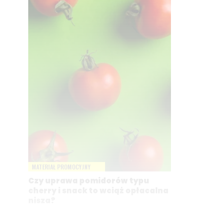
MATERIAŁ PROMOCYJNY
Czy uprawa pomidorów typu
cherry i snack to wciąż opłacalna
nisza?