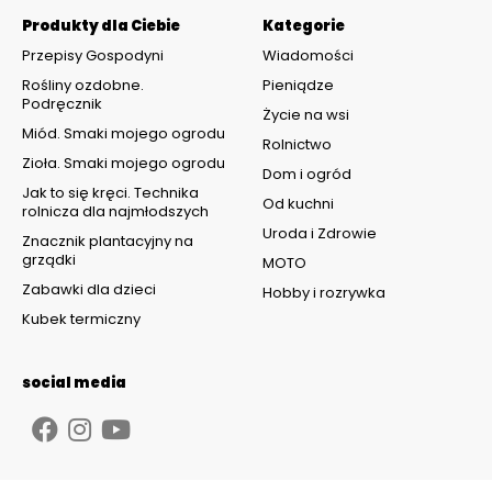
Produkty dla Ciebie
Kategorie
Przepisy Gospodyni
Wiadomości
Rośliny ozdobne.
Pieniądze
Podręcznik
Życie na wsi
Miód. Smaki mojego ogrodu
Rolnictwo
Zioła. Smaki mojego ogrodu
Dom i ogród
Jak to się kręci. Technika
Od kuchni
rolnicza dla najmłodszych
Uroda i Zdrowie
Znacznik plantacyjny na
grządki
MOTO
Zabawki dla dzieci
Hobby i rozrywka
Kubek termiczny
social media