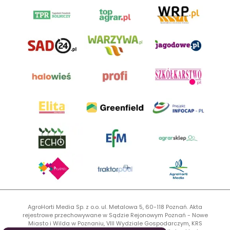
AgroHorti Media Sp. z o.o. ul. Metalowa 5, 60-118 Poznań. Akta
rejestrowe przechowywane w Sądzie Rejonowym Poznań - Nowe
Miasto i Wilda w Poznaniu, VIII Wydziale Gospodarczym, KRS