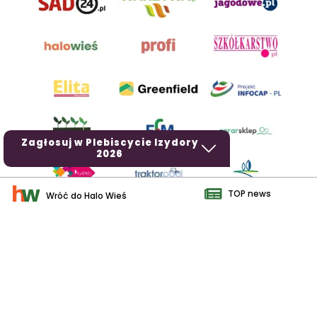
Zagłosuj w Plebiscycie Izydory
2026
TOP news
Wróć do Halo Wieś
AgroHorti Media Sp. z o.o. ul. Metalowa 5, 60-118 Poznań. Akta
rejestrowe przechowywane w Sądzie Rejonowym Poznań - Nowe
Miasto i Wilda w Poznaniu, VIII Wydziale Gospodarczym, KRS
0001116269, NIP 7792573719, REGON 529158846, kapitał zakładowy:
3.608.000 PLN.
Wszystkie prezentowane w ramach niniejszego portalu treści są
własnością AgroHorti Media Sp. z o.o, są zastrzeżone i chronione
prawem autorskim, kopiowanie i dalsze rozpowszechnianie treści jest