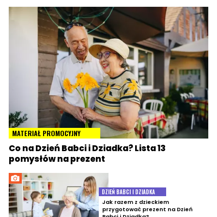
MATERIAŁ PROMOCYJNY
Co na Dzień Babci i Dziadka? Lista 13
pomysłów na prezent
DZIEŃ BABCI I DZIADKA
Jak razem z dzieckiem
przygotować prezent na Dzień
Babci i Dziadka?