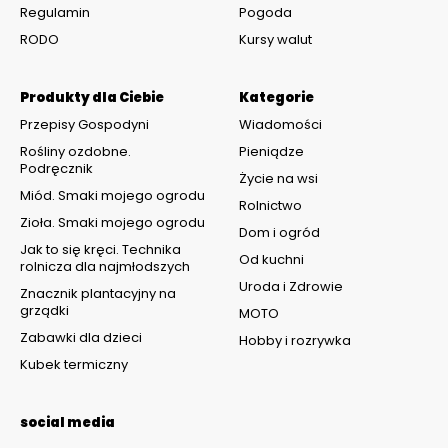
Regulamin
Pogoda
RODO
Kursy walut
Produkty dla Ciebie
Kategorie
Przepisy Gospodyni
Wiadomości
Rośliny ozdobne.
Pieniądze
Podręcznik
Życie na wsi
Miód. Smaki mojego ogrodu
Rolnictwo
Zioła. Smaki mojego ogrodu
Dom i ogród
Jak to się kręci. Technika
Od kuchni
rolnicza dla najmłodszych
Uroda i Zdrowie
Znacznik plantacyjny na
grządki
MOTO
Zabawki dla dzieci
Hobby i rozrywka
Kubek termiczny
social media