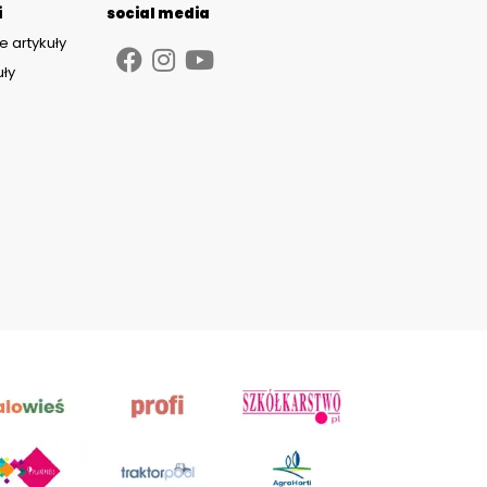
i
social media
e artykuły
uły