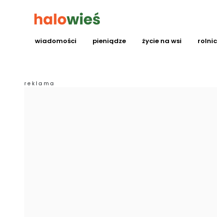
wiadomości
pieniądze
życie na wsi
rolni