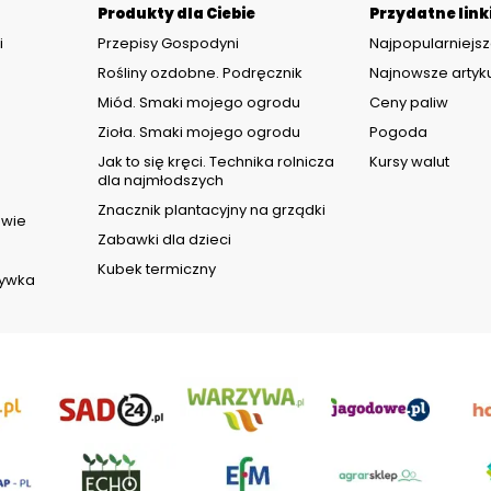
Produkty dla Ciebie
Przydatne link
i
Przepisy Gospodyni
Najpopularniejsz
Rośliny ozdobne. Podręcznik
Najnowsze artyk
Miód. Smaki mojego ogrodu
Ceny paliw
Zioła. Smaki mojego ogrodu
Pogoda
d
Jak to się kręci. Technika rolnicza
Kursy walut
dla najmłodszych
Znacznik plantacyjny na grządki
owie
Zabawki dla dzieci
Kubek termiczny
rywka