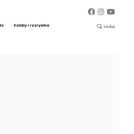
to
hobby i rozrywka