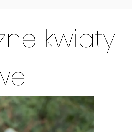
zne kwiaty
we