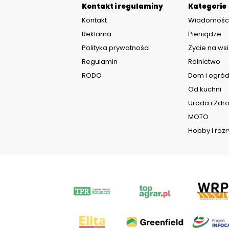
Kontakt i regulaminy
Kategorie
Kontakt
Wiadomośc
Reklama
Pieniądze
Polityka prywatności
Życie na wsi
Regulamin
Rolnictwo
RODO
Dom i ogró
Od kuchni
Uroda i Zdr
MOTO
Hobby i roz