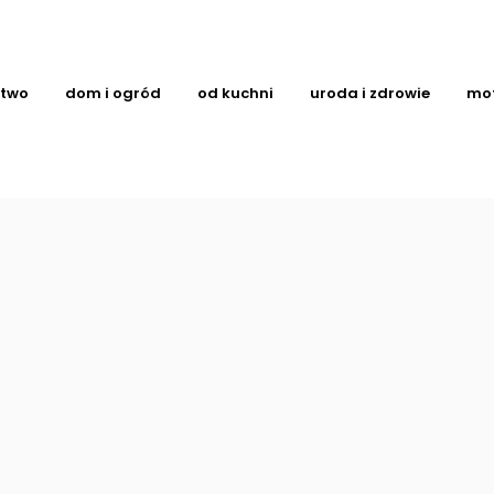
ctwo
dom i ogród
od kuchni
uroda i zdrowie
mo