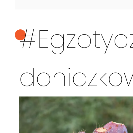
#Egzotyc
doniczko