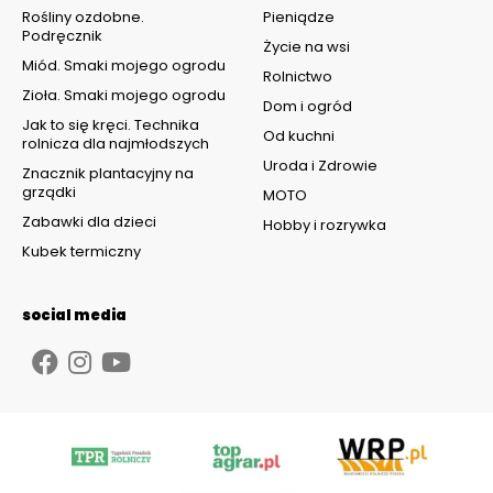
Rośliny ozdobne.
Pieniądze
Podręcznik
Życie na wsi
Miód. Smaki mojego ogrodu
Rolnictwo
Zioła. Smaki mojego ogrodu
Dom i ogród
Jak to się kręci. Technika
Od kuchni
rolnicza dla najmłodszych
Uroda i Zdrowie
Znacznik plantacyjny na
grządki
MOTO
Zabawki dla dzieci
Hobby i rozrywka
Kubek termiczny
social media