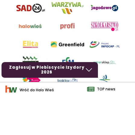
Zagłosuj w Plebiscycie Izydory
2026
TOP news
Wróć do Halo Wieś
AgroHorti Media Sp. z o.o. ul. Metalowa 5, 60-118 Poznań. Akta
rejestrowe przechowywane w Sądzie Rejonowym Poznań - Nowe
Miasto i Wilda w Poznaniu, VIII Wydziale Gospodarczym, KRS
0001116269, NIP 7792573719, REGON 529158846, kapitał zakładowy:
3.608.000 PLN.
Wszystkie prezentowane w ramach niniejszego portalu treści są