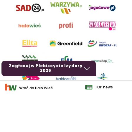
Zagłosuj w Plebiscycie Izydory
2026
TOP news
Wróć do Halo Wieś
AgroHorti Media Sp. z o.o. ul. Metalowa 5, 60-118 Poznań. Akta
rejestrowe przechowywane w Sądzie Rejonowym Poznań - Nowe
Miasto i Wilda w Poznaniu, VIII Wydziale Gospodarczym, KRS
0001116269, NIP 7792573719, REGON 529158846, kapitał zakładowy:
3.608.000 PLN.
Wszystkie prezentowane w ramach niniejszego portalu treści są