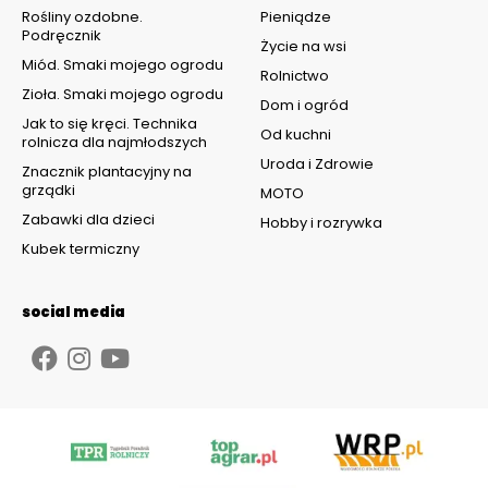
Rośliny ozdobne.
Pieniądze
Podręcznik
Życie na wsi
Miód. Smaki mojego ogrodu
Rolnictwo
Zioła. Smaki mojego ogrodu
Dom i ogród
Jak to się kręci. Technika
Od kuchni
rolnicza dla najmłodszych
Uroda i Zdrowie
Znacznik plantacyjny na
grządki
MOTO
Zabawki dla dzieci
Hobby i rozrywka
Kubek termiczny
social media