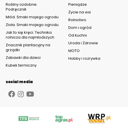
Rośliny ozdobne.
Pieniądze
Podręcznik
Życie na wsi
Miód. Smaki mojego ogrodu
Rolnictwo
Zioła. Smaki mojego ogrodu
Dom i ogród
Jak to się kręci. Technika
Od kuchni
rolnicza dla najmłodszych
Uroda i Zdrowie
Znacznik plantacyjny na
grządki
MOTO
Zabawki dla dzieci
Hobby i rozrywka
Kubek termiczny
social media