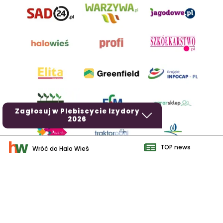
Zagłosuj w Plebiscycie Izydory
2026
TOP news
Wróć do Halo Wieś
AgroHorti Media Sp. z o.o. ul. Metalowa 5, 60-118 Poznań. Akta
rejestrowe przechowywane w Sądzie Rejonowym Poznań - Nowe
Miasto i Wilda w Poznaniu, VIII Wydziale Gospodarczym, KRS
0001116269, NIP 7792573719, REGON 529158846, kapitał zakładowy:
3.608.000 PLN.
Wszystkie prezentowane w ramach niniejszego portalu treści są