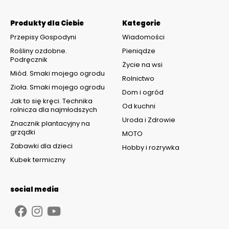
Produkty dla Ciebie
Kategorie
Przepisy Gospodyni
Wiadomości
Rośliny ozdobne.
Pieniądze
Podręcznik
Życie na wsi
Miód. Smaki mojego ogrodu
Rolnictwo
Zioła. Smaki mojego ogrodu
Dom i ogród
Jak to się kręci. Technika
Od kuchni
rolnicza dla najmłodszych
Uroda i Zdrowie
Znacznik plantacyjny na
grządki
MOTO
Zabawki dla dzieci
Hobby i rozrywka
Kubek termiczny
social media