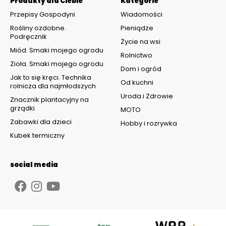
Produkty dla Ciebie
Kategorie
Przepisy Gospodyni
Wiadomości
Rośliny ozdobne.
Pieniądze
Podręcznik
Życie na wsi
Miód. Smaki mojego ogrodu
Rolnictwo
Zioła. Smaki mojego ogrodu
Dom i ogród
Jak to się kręci. Technika
Od kuchni
rolnicza dla najmłodszych
Uroda i Zdrowie
Znacznik plantacyjny na
grządki
MOTO
Zabawki dla dzieci
Hobby i rozrywka
Kubek termiczny
social media