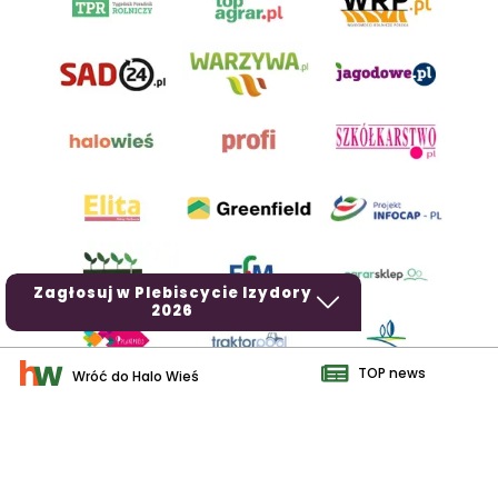
Zagłosuj w Plebiscycie Izydory
2026
TOP news
Wróć do Halo Wieś
AgroHorti Media Sp. z o.o. ul. Metalowa 5, 60-118 Poznań. Akta
rejestrowe przechowywane w Sądzie Rejonowym Poznań - Nowe
Miasto i Wilda w Poznaniu, VIII Wydziale Gospodarczym, KRS
0001116269, NIP 7792573719, REGON 529158846, kapitał zakładowy:
3.608.000 PLN.