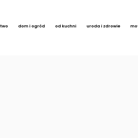
ctwo
dom i ogród
od kuchni
uroda i zdrowie
mo