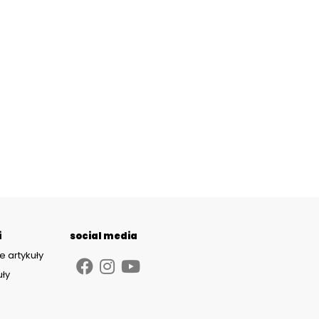
i
social media
e artykuły
uły