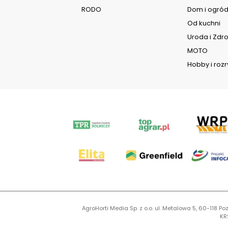
RODO
Dom i ogró
Od kuchni
Uroda i Zdr
MOTO
Hobby i roz
AgroHorti Media Sp. z o.o. ul. Metalowa 5, 60-118
KR