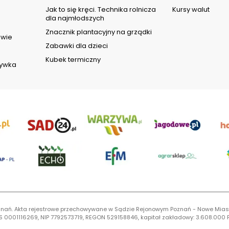
d
Jak to się kręci. Technika rolnicza
Kursy walut
dla najmłodszych
Znacznik plantacyjny na grządki
owie
Zabawki dla dzieci
Kubek termiczny
rywka
 Poznań. Akta rejestrowe przechowywane w Sądzie Rejonowym Poznań - Nowe Mias
S 0001116269, NIP 7792573719, REGON 529158846, kapitał zakładowy: 3.608.000 P