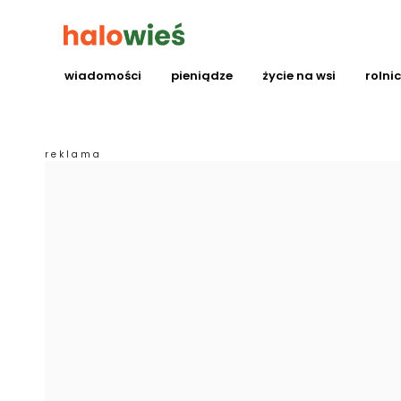
wiadomości
pieniądze
życie na wsi
rolni