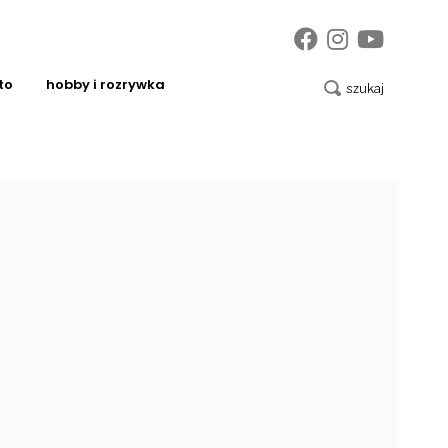
to
hobby i rozrywka