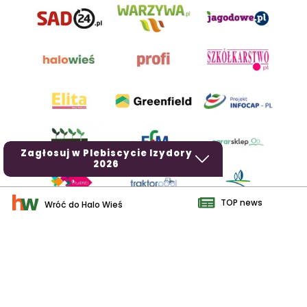
Zagłosuj w Plebiscycie Izydory
2026
TOP news
Wróć do Halo Wieś
AgroHorti Media Sp. z o.o. ul. Metalowa 5, 60-118 Poznań. Akta
rejestrowe przechowywane w Sądzie Rejonowym Poznań - Nowe
Miasto i Wilda w Poznaniu, VIII Wydziale Gospodarczym, KRS
0001116269, NIP 7792573719, REGON 529158846, kapitał zakładowy:
3.608.000 PLN.
Wszystkie prezentowane w ramach niniejszego portalu treści są