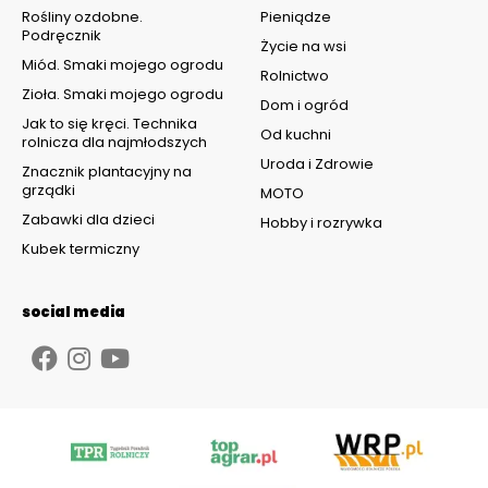
Rośliny ozdobne.
Pieniądze
Podręcznik
Życie na wsi
Miód. Smaki mojego ogrodu
Rolnictwo
Zioła. Smaki mojego ogrodu
Dom i ogród
Jak to się kręci. Technika
Od kuchni
rolnicza dla najmłodszych
Uroda i Zdrowie
Znacznik plantacyjny na
grządki
MOTO
Zabawki dla dzieci
Hobby i rozrywka
Kubek termiczny
social media