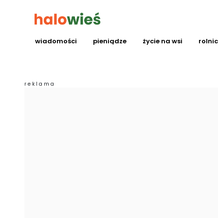
wiadomości
pieniądze
życie na wsi
rolni