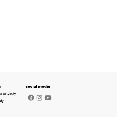
i
social media
e artykuły
uły