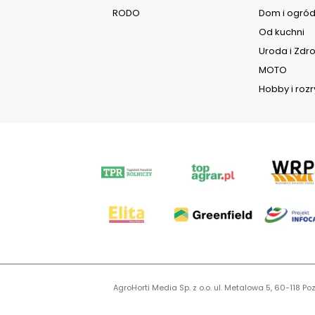
RODO
Dom i ogró
Od kuchni
Uroda i Zdr
MOTO
Hobby i roz
AgroHorti Media Sp. z o.o. ul. Metalowa 5, 60-118
KR