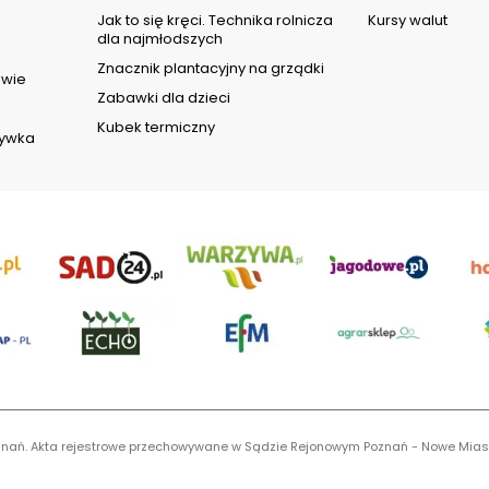
d
Jak to się kręci. Technika rolnicza
Kursy walut
dla najmłodszych
Znacznik plantacyjny na grządki
owie
Zabawki dla dzieci
Kubek termiczny
rywka
 Poznań. Akta rejestrowe przechowywane w Sądzie Rejonowym Poznań - Nowe Mias
S 0001116269, NIP 7792573719, REGON 529158846, kapitał zakładowy: 3.608.000 P