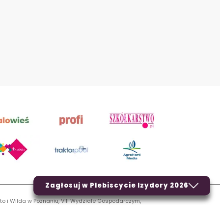
Zagłosuj w Plebiscycie Izydory 2026
to i Wilda w Poznaniu, VIII Wydziale Gospodarczym,
LN.