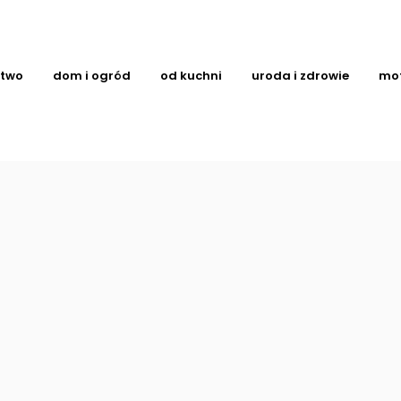
ctwo
dom i ogród
od kuchni
uroda i zdrowie
mo