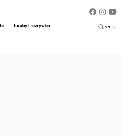
to
hobby i rozrywka