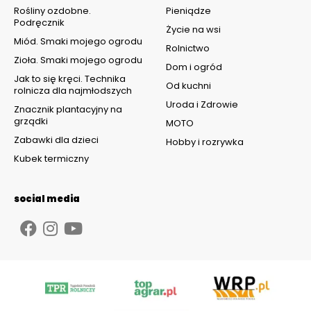
Rośliny ozdobne.
Pieniądze
Podręcznik
Życie na wsi
Miód. Smaki mojego ogrodu
Rolnictwo
Zioła. Smaki mojego ogrodu
Dom i ogród
Jak to się kręci. Technika
Od kuchni
rolnicza dla najmłodszych
Uroda i Zdrowie
Znacznik plantacyjny na
grządki
MOTO
Zabawki dla dzieci
Hobby i rozrywka
Kubek termiczny
social media