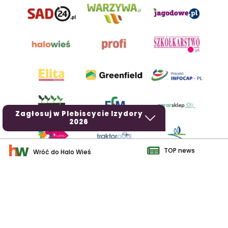
Zagłosuj w Plebiscycie Izydory
2026
TOP news
Wróć do Halo Wieś
AgroHorti Media Sp. z o.o. ul. Metalowa 5, 60-118 Poznań. Akta
rejestrowe przechowywane w Sądzie Rejonowym Poznań - Nowe
Miasto i Wilda w Poznaniu, VIII Wydziale Gospodarczym, KRS
0001116269, NIP 7792573719, REGON 529158846, kapitał zakładowy:
3.608.000 PLN.
Wszystkie prezentowane w ramach niniejszego portalu treści są