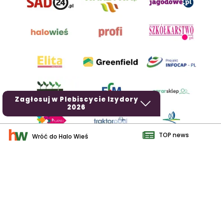
Zagłosuj w Plebiscycie Izydory
2026
TOP news
Wróć do Halo Wieś
AgroHorti Media Sp. z o.o. ul. Metalowa 5, 60-118 Poznań. Akta
rejestrowe przechowywane w Sądzie Rejonowym Poznań - Nowe
Miasto i Wilda w Poznaniu, VIII Wydziale Gospodarczym, KRS
0001116269, NIP 7792573719, REGON 529158846, kapitał zakładowy:
3.608.000 PLN.
Wszystkie prezentowane w ramach niniejszego portalu treści są
własnością AgroHorti Media Sp. z o.o, są zastrzeżone i chronione
prawem autorskim, kopiowanie i dalsze rozpowszechnianie treści jest