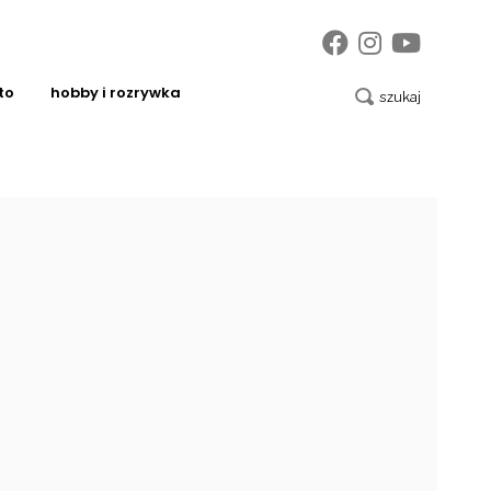
to
hobby i rozrywka