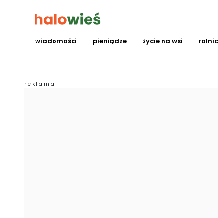
wiadomości
pieniądze
życie na wsi
rolni