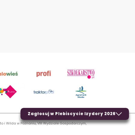
Zagłosuj w Plebiscycie Izydory 2026
to i Wilda w Poznaniu, VIII Wydziale Gospodarczym,
LN.