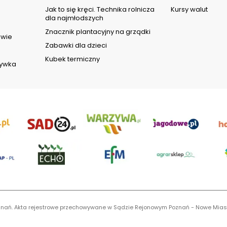
d
Jak to się kręci. Technika rolnicza
Kursy walut
dla najmłodszych
Znacznik plantacyjny na grządki
owie
Zabawki dla dzieci
Kubek termiczny
rywka
 Poznań. Akta rejestrowe przechowywane w Sądzie Rejonowym Poznań - Nowe Mias
S 0001116269, NIP 7792573719, REGON 529158846, kapitał zakładowy: 3.608.000 P