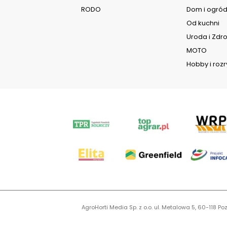
RODO
Dom i ogró
Od kuchni
Uroda i Zdr
MOTO
Hobby i roz
AgroHorti Media Sp. z o.o. ul. Metalowa 5, 60-118
KR