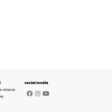
i
social media
e artykuły
uły