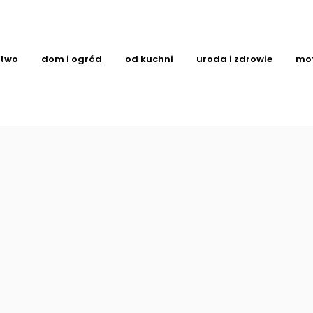
ctwo
dom i ogród
od kuchni
uroda i zdrowie
mo