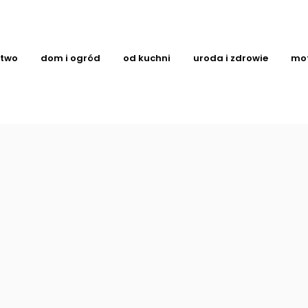
ctwo
dom i ogród
od kuchni
uroda i zdrowie
mo