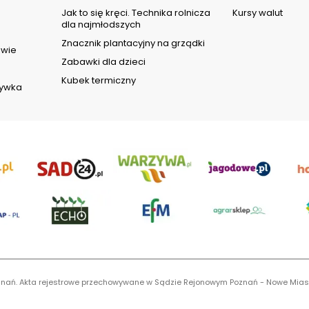
d
Jak to się kręci. Technika rolnicza
Kursy walut
dla najmłodszych
Znacznik plantacyjny na grządki
owie
Zabawki dla dzieci
Kubek termiczny
rywka
 Poznań. Akta rejestrowe przechowywane w Sądzie Rejonowym Poznań - Nowe Mias
S 0001116269, NIP 7792573719, REGON 529158846, kapitał zakładowy: 3.608.000 P