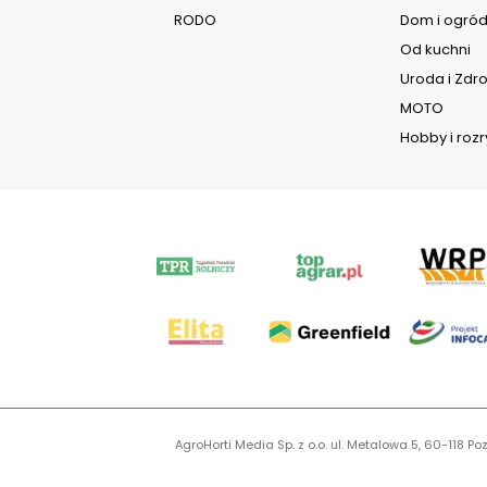
RODO
Dom i ogró
Od kuchni
Uroda i Zdr
MOTO
Hobby i roz
AgroHorti Media Sp. z o.o. ul. Metalowa 5, 60-118
KR