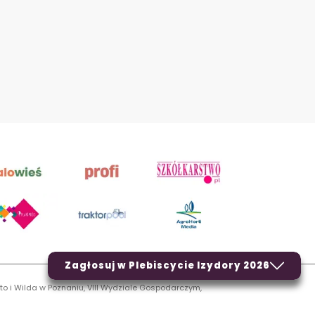
Zagłosuj w Plebiscycie Izydory 2026
to i Wilda w Poznaniu, VIII Wydziale Gospodarczym,
LN.