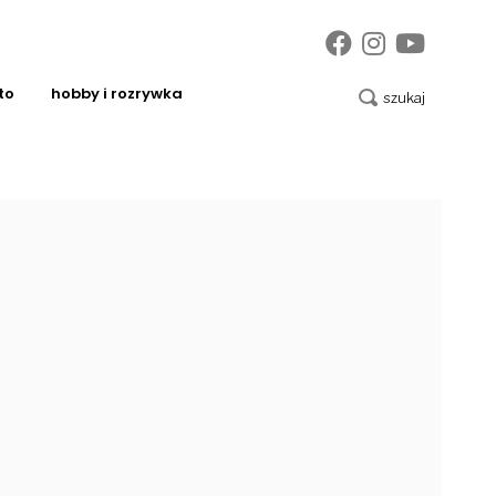
to
hobby i rozrywka