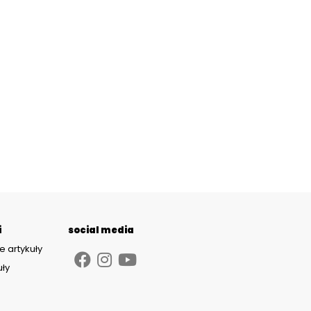
i
social media
e artykuły
uły