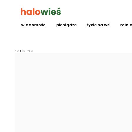
wiadomości
pieniądze
życie na wsi
rolni