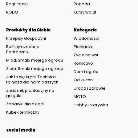
Regulamin
Pogoda
RODO
Kursy walut
Produkty dla Ciebie
Kategorie
Przepisy Gospodyni
Wiadomości
Rośliny ozdobne.
Pieniądze
Podręcznik
Życie na wsi
Miód. Smaki mojego ogrodu
Rolnictwo
Zioła. Smaki mojego ogrodu
Dom i ogród
Jak to się kręci. Technika
Od kuchni
rolnicza dla najmłodszych
Uroda i Zdrowie
Znacznik plantacyjny na
grządki
MOTO
Zabawki dla dzieci
Hobby i rozrywka
Kubek termiczny
social media