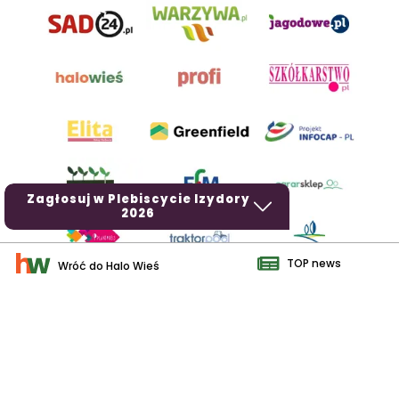
Zagłosuj w Plebiscycie Izydory
2026
TOP news
Wróć do Halo Wieś
AgroHorti Media Sp. z o.o. ul. Metalowa 5, 60-118 Poznań. Akta
rejestrowe przechowywane w Sądzie Rejonowym Poznań - Nowe
Miasto i Wilda w Poznaniu, VIII Wydziale Gospodarczym, KRS
0001116269, NIP 7792573719, REGON 529158846, kapitał zakładowy:
3.608.000 PLN.
Wszystkie prezentowane w ramach niniejszego portalu treści są