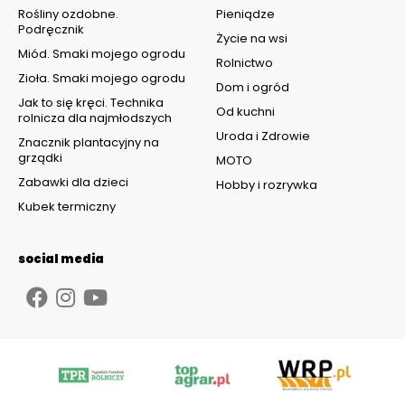
Rośliny ozdobne.
Pieniądze
Podręcznik
Życie na wsi
Miód. Smaki mojego ogrodu
Rolnictwo
Zioła. Smaki mojego ogrodu
Dom i ogród
Jak to się kręci. Technika
Od kuchni
rolnicza dla najmłodszych
Uroda i Zdrowie
Znacznik plantacyjny na
grządki
MOTO
Zabawki dla dzieci
Hobby i rozrywka
Kubek termiczny
social media