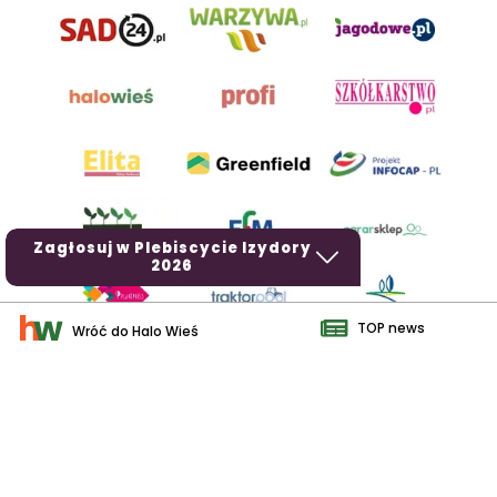
Zagłosuj w Plebiscycie Izydory
2026
TOP news
Wróć do Halo Wieś
AgroHorti Media Sp. z o.o. ul. Metalowa 5, 60-118 Poznań. Akta
rejestrowe przechowywane w Sądzie Rejonowym Poznań - Nowe
Miasto i Wilda w Poznaniu, VIII Wydziale Gospodarczym, KRS
0001116269, NIP 7792573719, REGON 529158846, kapitał zakładowy:
3.608.000 PLN.
Wszystkie prezentowane w ramach niniejszego portalu treści są