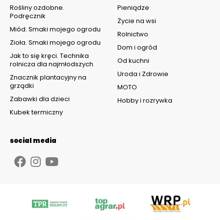
Rośliny ozdobne.
Pieniądze
Podręcznik
Życie na wsi
Miód. Smaki mojego ogrodu
Rolnictwo
Zioła. Smaki mojego ogrodu
Dom i ogród
Jak to się kręci. Technika
Od kuchni
rolnicza dla najmłodszych
Uroda i Zdrowie
Znacznik plantacyjny na
grządki
MOTO
Zabawki dla dzieci
Hobby i rozrywka
Kubek termiczny
social media