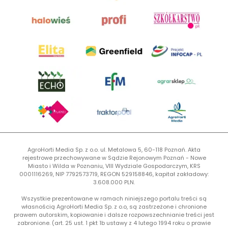
AgroHorti Media Sp. z o.o. ul. Metalowa 5, 60-118 Poznań. Akta
rejestrowe przechowywane w Sądzie Rejonowym Poznań - Nowe
Miasto i Wilda w Poznaniu, VIII Wydziale Gospodarczym, KRS
0001116269, NIP 7792573719, REGON 529158846, kapitał zakładowy:
3.608.000 PLN.
Wszystkie prezentowane w ramach niniejszego portalu treści są
własnością AgroHorti Media Sp. z o.o, są zastrzeżone i chronione
prawem autorskim, kopiowanie i dalsze rozpowszechnianie treści jest
zabronione. (art. 25 ust. 1 pkt 1b ustawy z 4 lutego 1994 roku o prawie