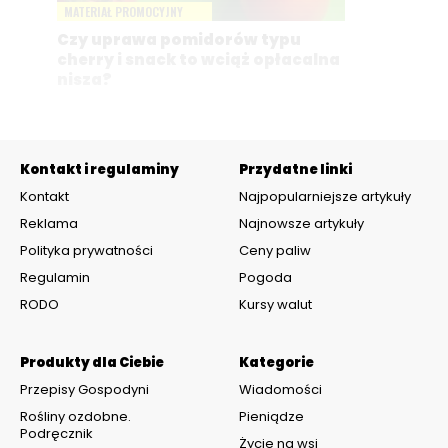
MATERIAŁ PROMOCYJNY
Czy uprawa pomidorów typu
cherry i snack to wciąż opłacalna
nisza?
Kontakt i regulaminy
Przydatne linki
Kontakt
Najpopularniejsze artykuły
Reklama
Najnowsze artykuły
Polityka prywatności
Ceny paliw
Regulamin
Pogoda
RODO
Kursy walut
Produkty dla Ciebie
Kategorie
Przepisy Gospodyni
Wiadomości
Rośliny ozdobne.
Pieniądze
Podręcznik
Życie na wsi