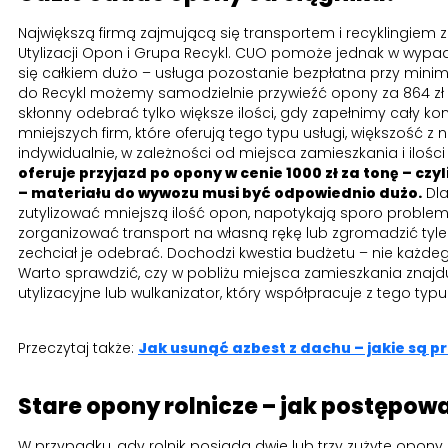
Największą firmą zajmującą się transportem i recyklingiem
Utylizacji Opon i Grupa Recykl. CUO pomoże jednak w wypa
się całkiem dużo – usługa pozostanie bezpłatna przy mini
do Recykl możemy samodzielnie przywieźć opony za 864 zł z
skłonny odebrać tylko większe ilości, gdy zapełnimy cały kon
mniejszych firm, które oferują tego typu usługi, większość z 
indywidualnie, w zależności od miejsca zamieszkania i iloś
oferuje przyjazd po opony w cenie 1000 zł za tonę – cz
– materiału do wywozu musi być odpowiednio dużo.
Dla
zutylizować mniejszą ilość opon, napotykają sporo problem
zorganizować transport na własną rękę lub zgromadzić tyle
zechciał je odebrać. Dochodzi kwestia budżetu – nie każde
Warto sprawdzić, czy w pobliżu miejsca zamieszkania znajdu
utylizacyjne lub wulkanizator, który współpracuje z tego ty
Przeczytaj także:
Jak usunąć azbest z dachu – jakie są 
Stare opony rolnicze – jak postępow
W przypadku, gdy rolnik posiada dwie lub trzy zużyte opony