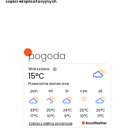
części eksploatacyjnych
pogoda
Warszawa
15°C
Przeważnie słonecznie
pon.
wt.
śr.
czw.
pt.
33°C
25°C
24°C
25°C
26°C
17°C
10°C
9°C
10°C
11°C
Zobacz pełną prognozę