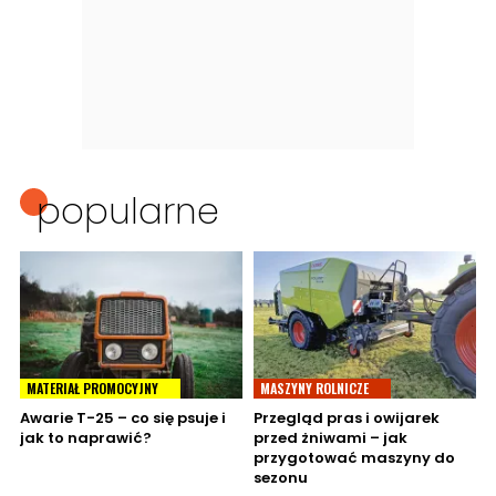
popularne
MATERIAŁ PROMOCYJNY
MASZYNY ROLNICZE
Awarie T-25 – co się psuje i
Przegląd pras i owijarek
jak to naprawić?
przed żniwami – jak
przygotować maszyny do
sezonu