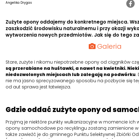
Angelika Drygas
Zużyte opony oddajemy do konkretnego miejsca. Wszy
zaszkodzić środowisku naturalnemu i przy okazji wyk
wytworzenia nowych przedmiotów. Jak się do tego z
Galeria
Stare, zużyte i nikomu niepotrzebne opony od ciągników czę
są przerabiane na huśtawki, a nawet na kwietniki. Nie
niedozwolonych miejscach lub zalegają na podwórku
.
nie ma jasno sprecyzowanego sposobu na pozbycie się t
od aut sprawa jest łatwiejsza.
Gdzie oddać zużyte opony od samo
Przyjmą je niektóre punkty wulkanizacyjne w momencie ich
opony samochodowe po recyklingu zostaną zamienione w 
także zawieźć je do gminnego Punktu Selektywnej Zbiórki