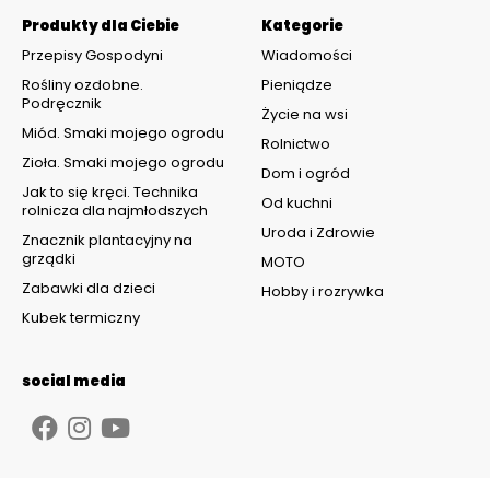
Produkty dla Ciebie
Kategorie
Przepisy Gospodyni
Wiadomości
Rośliny ozdobne.
Pieniądze
Podręcznik
Życie na wsi
Miód. Smaki mojego ogrodu
Rolnictwo
Zioła. Smaki mojego ogrodu
Dom i ogród
Jak to się kręci. Technika
Od kuchni
rolnicza dla najmłodszych
Uroda i Zdrowie
Znacznik plantacyjny na
grządki
MOTO
Zabawki dla dzieci
Hobby i rozrywka
Kubek termiczny
social media