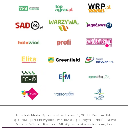
AgroHorti Media Sp. z o.o. ul. Metalowa 5, 60-118 Poznań. Akta
rejestrowe przechowywane w Sądzie Rejonowym Poznań - Nowe
Miasto i Wilda w Poznaniu, VIII Wydziale Gospodarczym, KRS