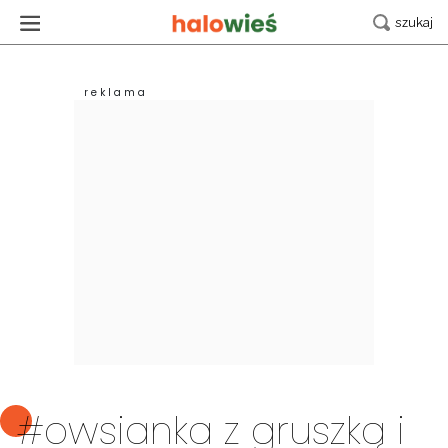
#owsianka z gruszką i