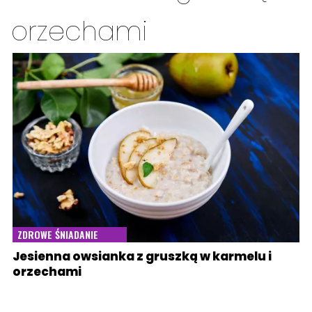
orzechami
ZDROWE ŚNIADANIE
Jesienna owsianka z gruszką w karmelu i
orzechami