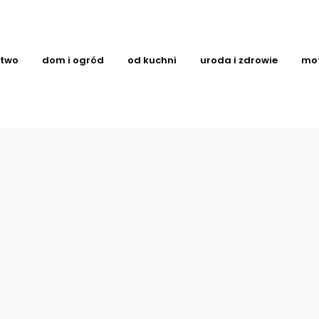
ctwo
dom i ogród
od kuchni
uroda i zdrowie
mo