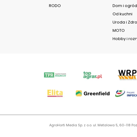
RODO
Dom i ogró
Od kuchni
Uroda i Zdr
MOTO
Hobby i roz
AgroHorti Media Sp. z o.o. ul. Metalowa 5, 60-118
KR