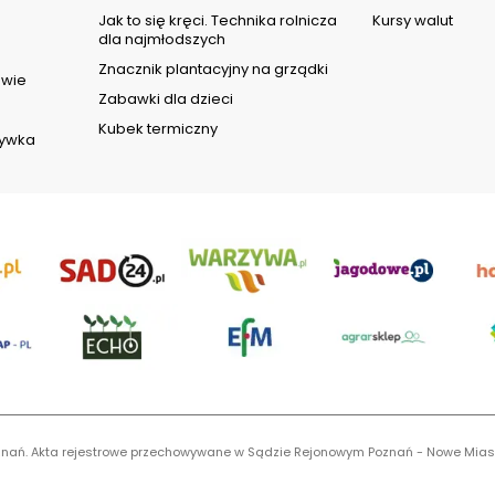
d
Jak to się kręci. Technika rolnicza
Kursy walut
dla najmłodszych
Znacznik plantacyjny na grządki
owie
Zabawki dla dzieci
Kubek termiczny
rywka
 Poznań. Akta rejestrowe przechowywane w Sądzie Rejonowym Poznań - Nowe Mias
S 0001116269, NIP 7792573719, REGON 529158846, kapitał zakładowy: 3.608.000 P