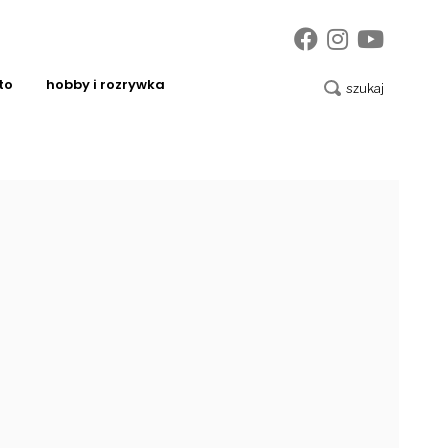
to
hobby i rozrywka