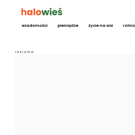
wiadomości
pieniądze
życie na wsi
rolni