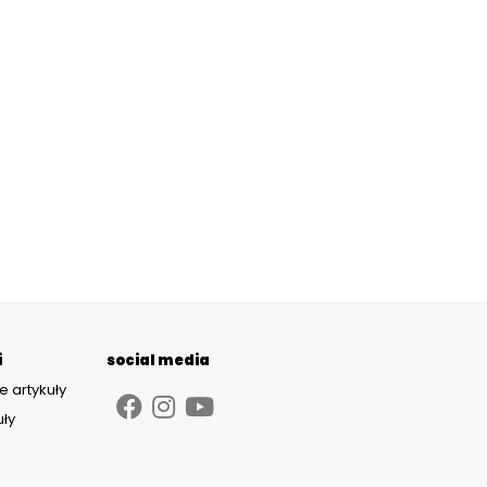
i
social media
e artykuły
uły