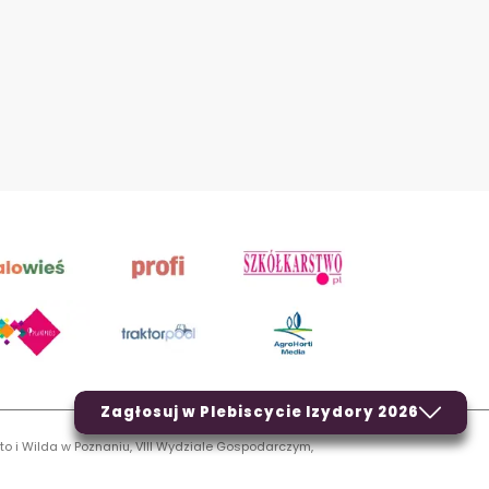
Zagłosuj w Plebiscycie Izydory 2026
to i Wilda w Poznaniu, VIII Wydziale Gospodarczym,
LN.