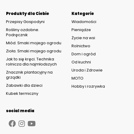
Produkty dla Ciebie
Kategorie
Przepisy Gospodyni
Wiadomości
Rośliny ozdobne.
Pieniądze
Podręcznik
Życie na wsi
Miód. Smaki mojego ogrodu
Rolnictwo
Zioła. Smaki mojego ogrodu
Dom i ogród
Jak to się kręci. Technika
Od kuchni
rolnicza dla najmłodszych
Uroda i Zdrowie
Znacznik plantacyjny na
grządki
MOTO
Zabawki dla dzieci
Hobby i rozrywka
Kubek termiczny
social media