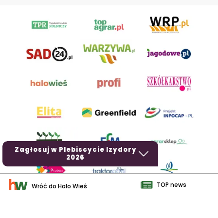
Zagłosuj w Plebiscycie Izydory
2026
TOP news
Wróć do Halo Wieś
AgroHorti Media Sp. z o.o. ul. Metalowa 5, 60-118 Poznań. Akta
rejestrowe przechowywane w Sądzie Rejonowym Poznań - Nowe