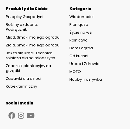
Produkty dla Ciebie
Kategorie
Przepisy Gospodyni
Wiadomości
Rośliny ozdobne.
Pieniądze
Podręcznik
Życie na wsi
Miód. Smaki mojego ogrodu
Rolnictwo
Zioła. Smaki mojego ogrodu
Dom i ogród
Jak to się kręci. Technika
Od kuchni
rolnicza dla najmłodszych
Uroda i Zdrowie
Znacznik plantacyjny na
grządki
MOTO
Zabawki dla dzieci
Hobby i rozrywka
Kubek termiczny
social media