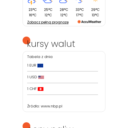
23°C
25°C
28°C
33°C
29°C
16°C
12°C
12°C
17°C
13°C
Zobacz pełną prognozę
kursy walut
Tabela z dnia
1 EUR
1 USD
1 CHF
Źródło:
www.nbp.pl