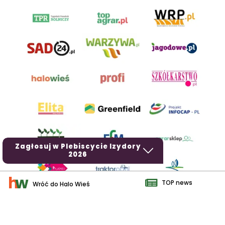
Zagłosuj w Plebiscycie Izydory
2026
TOP news
Wróć do Halo Wieś
AgroHorti Media Sp. z o.o. ul. Metalowa 5, 60-118 Poznań. Akta
rejestrowe przechowywane w Sądzie Rejonowym Poznań - Nowe
Miasto i Wilda w Poznaniu, VIII Wydziale Gospodarczym, KRS