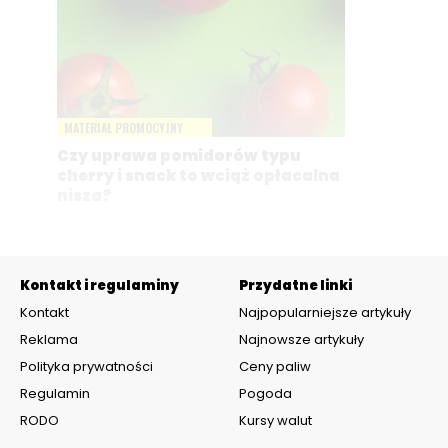
MATERIAŁ PROMOCYJNY
Czy uprawa pomidorów typu
cherry i snack to wciąż opłacalna
nisza?
Kontakt i regulaminy
Przydatne linki
Kontakt
Najpopularniejsze artykuły
Reklama
Najnowsze artykuły
Polityka prywatności
Ceny paliw
Regulamin
Pogoda
RODO
Kursy walut