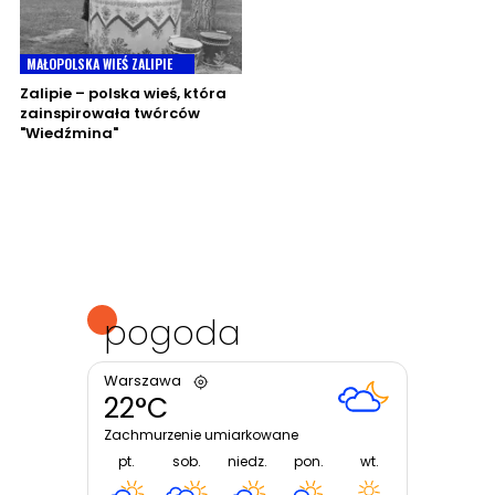
MAŁOPOLSKA WIEŚ ZALIPIE
Zalipie – polska wieś, która
zainspirowała twórców
"Wiedźmina"
pogoda
Warszawa
22°C
Zachmurzenie umiarkowane
pt.
sob.
niedz.
pon.
wt.