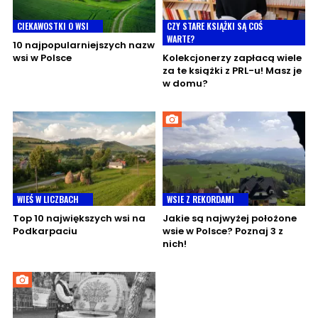
CIEKAWOSTKI O WSI
CZY STARE KSIĄŻKI SĄ COŚ
WARTE?
10 najpopularniejszych nazw
wsi w Polsce
Kolekcjonerzy zapłacą wiele
za te książki z PRL-u! Masz je
w domu?
WIEŚ W LICZBACH
WSIE Z REKORDAMI
Top 10 największych wsi na
Jakie są najwyżej położone
Podkarpaciu
wsie w Polsce? Poznaj 3 z
nich!