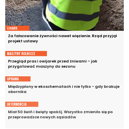
IJHARS
Za fałszowanie żywności nawet więzienie. Rząd przyjął
projekt ustawy
MASZYNY ROLNICZE
Przegląd pras i owijarek przed żniwami – jak
przygotować maszyny do sezonu
UPRAWA
Międzyplony w ekoschematach i nie tylko - gdy brakuje
obornika
INTERWENCJA
Miał 50 świń i święty spokój. Wszystko zmieniło się po
przeprowadzce nowych sąsiadów