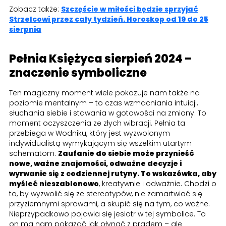
Zobacz także:
Szczęście w miłości będzie sprzyjać
Strzelcowi przez cały tydzień. Horoskop od 19 do 25
sierpnia
Pełnia Księżyca sierpień 2024 –
znaczenie symboliczne
Ten magiczny moment wiele pokazuje nam także na
poziomie mentalnym – to czas wzmacniania intuicji,
słuchania siebie i stawania w gotowości na zmiany. To
moment oczyszczenia ze złych wibracji. Pełnia ta
przebiega w Wodniku, który jest wyzwolonym
indywidualistą wymykającym się wszelkim utartym
schematom.
Zaufanie do siebie może przynieść
nowe, ważne znajomości, odważne decyzje i
wyrwanie się z codziennej rutyny. To wskazówka, aby
myśleć nieszablonowo
, kreatywnie i odważnie. Chodzi o
to, by wyzwolić się ze stereotypów, nie zamartwiać się
przyziemnymi sprawami, a skupić się na tym, co ważne.
Nieprzypadkowo pojawia się jesiotr w tej symbolice. To
on ma nam pokazać jak płynąć z prądem – ale