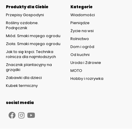
Produkty dla Ciebie
Kategorie
Przepisy Gospodyni
Wiadomości
Rośliny ozdobne.
Pieniądze
Podręcznik
Życie na wsi
Miód. Smaki mojego ogrodu
Rolnictwo
Zioła. Smaki mojego ogrodu
Dom i ogród
Jak to się kręci. Technika
Od kuchni
rolnicza dla najmłodszych
Uroda i Zdrowie
Znacznik plantacyjny na
grządki
MOTO
Zabawki dla dzieci
Hobby i rozrywka
Kubek termiczny
social media