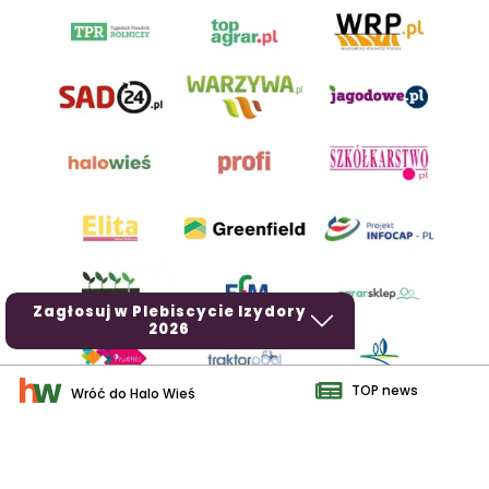
Zagłosuj w Plebiscycie Izydory
2026
TOP news
Wróć do Halo Wieś
AgroHorti Media Sp. z o.o. ul. Metalowa 5, 60-118 Poznań. Akta
rejestrowe przechowywane w Sądzie Rejonowym Poznań - Nowe
Miasto i Wilda w Poznaniu, VIII Wydziale Gospodarczym, KRS