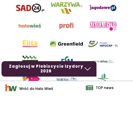
Zagłosuj w Plebiscycie Izydory
2026
TOP news
Wróć do Halo Wieś
AgroHorti Media Sp. z o.o. ul. Metalowa 5, 60-118 Poznań. Akta
rejestrowe przechowywane w Sądzie Rejonowym Poznań - Nowe
Miasto i Wilda w Poznaniu, VIII Wydziale Gospodarczym, KRS
0001116269, NIP 7792573719, REGON 529158846, kapitał zakładowy:
3.608.000 PLN.
Wszystkie prezentowane w ramach niniejszego portalu treści są