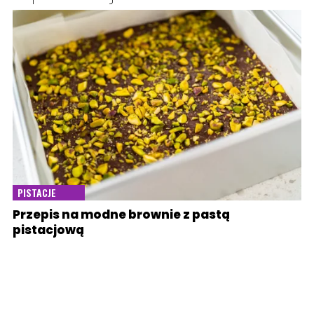
PISTACJE
Przepis na modne brownie z pastą
pistacjową