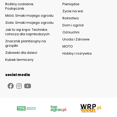
Rośliny ozdobne.
Pieniądze
Podręcznik
Życie na wsi
Miód. Smaki mojego ogrodu
Rolnictwo
Zioła. Smaki mojego ogrodu
Dom i ogród
Jak to się kręci. Technika
Od kuchni
rolnicza dla najmłodszych
Uroda i Zdrowie
Znacznik plantacyjny na
grządki
MOTO
Zabawki dla dzieci
Hobby i rozrywka
Kubek termiczny
social media