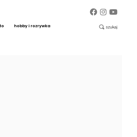
to
hobby i rozrywka