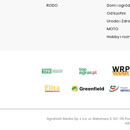
RODO
Dom i ogró
Od kuchni
Uroda i Zdr
MOTO
Hobby i roz
AgroHorti Media Sp. z o.o. ul. Metalowa 5, 60-118
KR