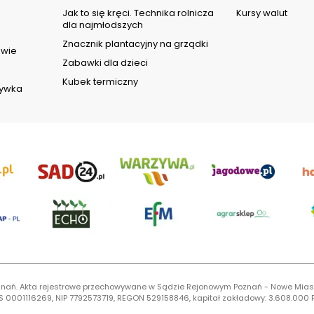
d
Jak to się kręci. Technika rolnicza
Kursy walut
dla najmłodszych
Znacznik plantacyjny na grządki
owie
Zabawki dla dzieci
Kubek termiczny
rywka
 Poznań. Akta rejestrowe przechowywane w Sądzie Rejonowym Poznań - Nowe Mias
S 0001116269, NIP 7792573719, REGON 529158846, kapitał zakładowy: 3.608.000 P