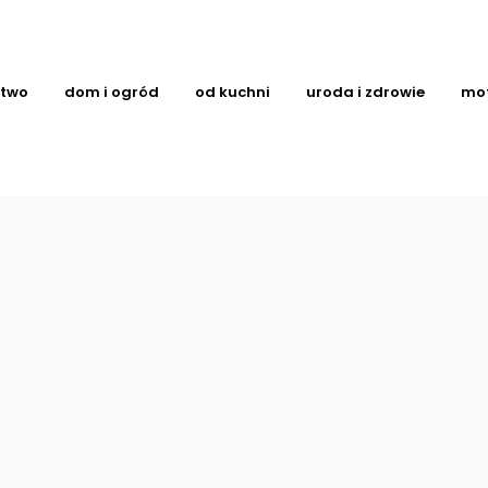
ctwo
dom i ogród
od kuchni
uroda i zdrowie
mo