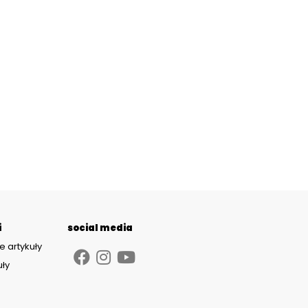
i
social media
e artykuły
uły