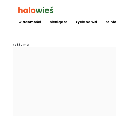
wiadomości
pieniądze
życie na wsi
rolni