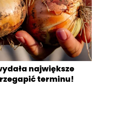
 wydała największe
przegapić terminu!