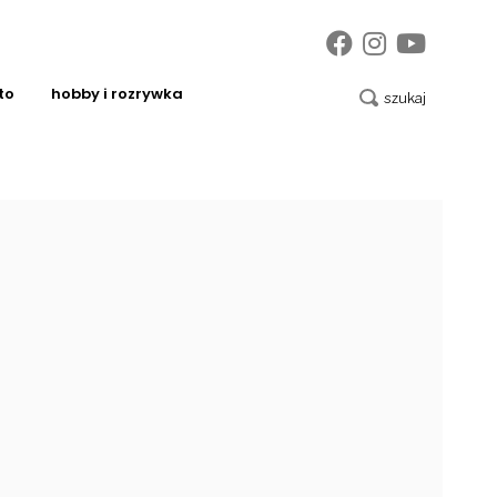
to
hobby i rozrywka