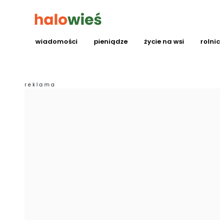
wiadomości
pieniądze
życie na wsi
rolni