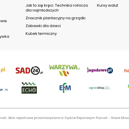
d
Jak to się kręci. Technika rolnicza
Kursy walut
dla najmłodszych
Znacznik plantacyjny na grządki
owie
Zabawki dla dzieci
Kubek termiczny
rywka
 Poznań. Akta rejestrowe przechowywane w Sądzie Rejonowym Poznań - Nowe Mias
S 0001116269, NIP 7792573719, REGON 529158846, kapitał zakładowy: 3.608.000 P