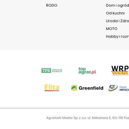
RODO
Dom i ogró
Od kuchni
Uroda i Zdr
MOTO
Hobby i roz
AgroHorti Media Sp. z o.o. ul. Metalowa 5, 60-118
KR