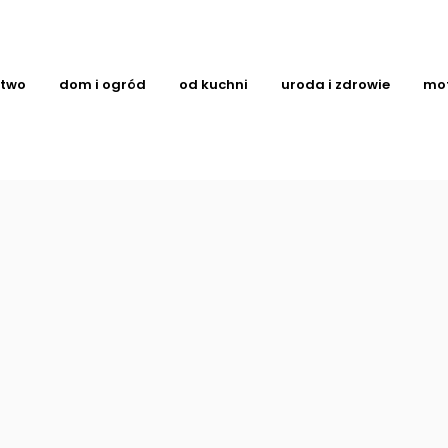
ctwo
dom i ogród
od kuchni
uroda i zdrowie
mo