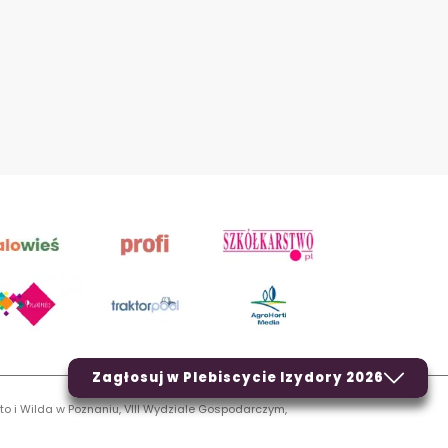
Zagłosuj w Plebiscycie Izydory 2026
to i Wilda w Poznaniu, VIII Wydziale Gospodarczym,
LN.