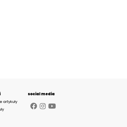
i
social media
e artykuły
uły