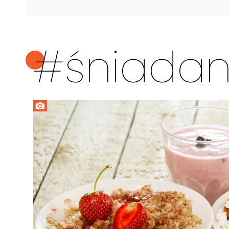
#śniadan