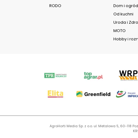
RODO
Dom i ogró
Od kuchni
Uroda i Zdr
MOTO
Hobby i roz
AgroHorti Media Sp. z o.o. ul. Metalowa 5, 60-118
KR