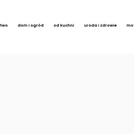
ctwo
dom i ogród
od kuchni
uroda i zdrowie
mo