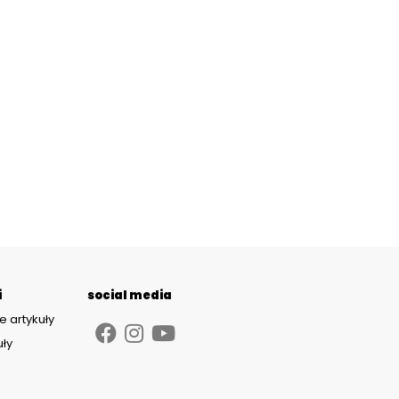
i
social media
e artykuły
uły