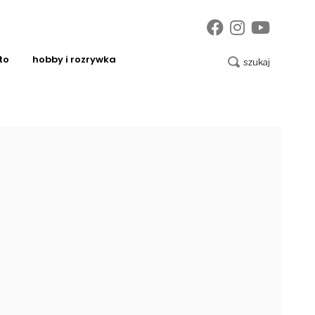
to
hobby i rozrywka