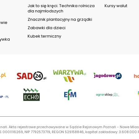
d
Jak to się kręci. Technika rolnicza
Kursy walut
dla najmłodszych
Znacznik plantacyjny na grządki
owie
Zabawki dla dzieci
Kubek termiczny
rywka
 Poznań. Akta rejestrowe przechowywane w Sądzie Rejonowym Poznań - Nowe Mias
S 0001116269, NIP 7792573719, REGON 529158846, kapitał zakładowy: 3.608.000 P