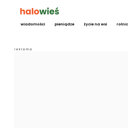
wiadomości
pieniądze
życie na wsi
rolni