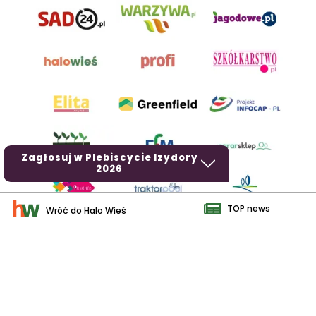
Zagłosuj w Plebiscycie Izydory
2026
TOP news
Wróć do Halo Wieś
AgroHorti Media Sp. z o.o. ul. Metalowa 5, 60-118 Poznań. Akta
rejestrowe przechowywane w Sądzie Rejonowym Poznań - Nowe
Miasto i Wilda w Poznaniu, VIII Wydziale Gospodarczym, KRS
0001116269, NIP 7792573719, REGON 529158846, kapitał zakładowy:
3.608.000 PLN.
Wszystkie prezentowane w ramach niniejszego portalu treści są