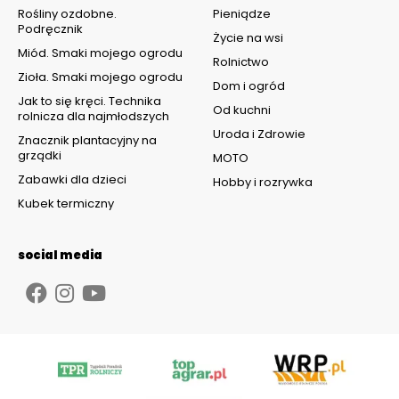
Rośliny ozdobne.
Pieniądze
Podręcznik
Życie na wsi
Miód. Smaki mojego ogrodu
Rolnictwo
Zioła. Smaki mojego ogrodu
Dom i ogród
Jak to się kręci. Technika
Od kuchni
rolnicza dla najmłodszych
Uroda i Zdrowie
Znacznik plantacyjny na
grządki
MOTO
Zabawki dla dzieci
Hobby i rozrywka
Kubek termiczny
social media