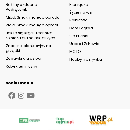
Rośliny ozdobne.
Pieniądze
Podręcznik
Życie na wsi
Miód. Smaki mojego ogrodu
Rolnictwo
Zioła. Smaki mojego ogrodu
Dom i ogród
Jak to się kręci. Technika
Od kuchni
rolnicza dla najmłodszych
Uroda i Zdrowie
Znacznik plantacyjny na
grządki
MOTO
Zabawki dla dzieci
Hobby i rozrywka
Kubek termiczny
social media