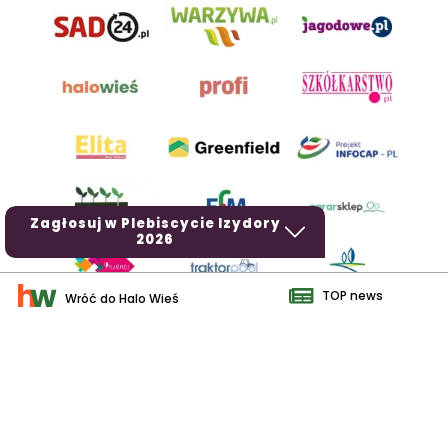
Zagłosuj w Plebiscycie Izydory
2026
TOP news
Wróć do Halo Wieś
AgroHorti Media Sp. z o.o. ul. Metalowa 5, 60-118 Poznań. Akta
rejestrowe przechowywane w Sądzie Rejonowym Poznań - Nowe
Miasto i Wilda w Poznaniu, VIII Wydziale Gospodarczym, KRS
0001116269, NIP 7792573719, REGON 529158846, kapitał zakładowy:
3.608.000 PLN.
Wszystkie prezentowane w ramach niniejszego portalu treści są