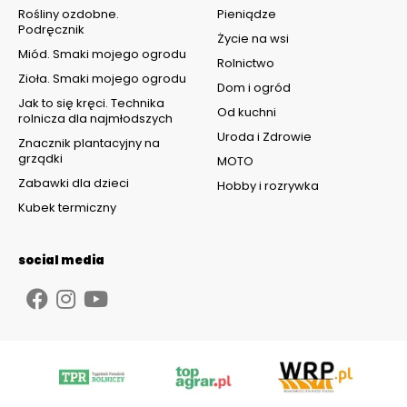
Rośliny ozdobne.
Pieniądze
Podręcznik
Życie na wsi
Miód. Smaki mojego ogrodu
Rolnictwo
Zioła. Smaki mojego ogrodu
Dom i ogród
Jak to się kręci. Technika
Od kuchni
rolnicza dla najmłodszych
Uroda i Zdrowie
Znacznik plantacyjny na
grządki
MOTO
Zabawki dla dzieci
Hobby i rozrywka
Kubek termiczny
social media