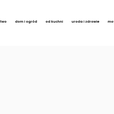
ctwo
dom i ogród
od kuchni
uroda i zdrowie
mo