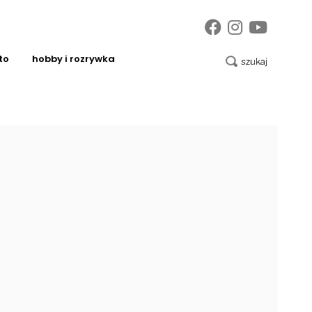
to
hobby i rozrywka