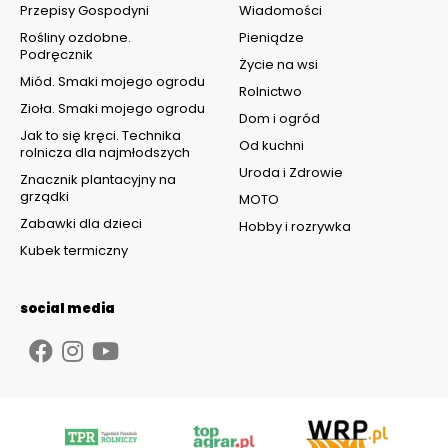
Przepisy Gospodyni
Wiadomości
Rośliny ozdobne.
Pieniądze
Podręcznik
Życie na wsi
Miód. Smaki mojego ogrodu
Rolnictwo
Zioła. Smaki mojego ogrodu
Dom i ogród
Jak to się kręci. Technika
Od kuchni
rolnicza dla najmłodszych
Uroda i Zdrowie
Znacznik plantacyjny na
grządki
MOTO
Zabawki dla dzieci
Hobby i rozrywka
Kubek termiczny
social media