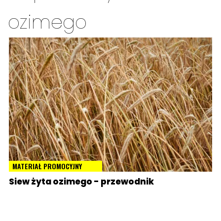
ozimego
MATERIAŁ PROMOCYJNY
Siew żyta ozimego - przewodnik