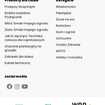
Produkty dla Ciebie
Kategorie
Przepisy Gospodyni
Wiadomości
Rośliny ozdobne.
Pieniądze
Podręcznik
Życie na wsi
Miód. Smaki mojego ogrodu
Rolnictwo
Zioła. Smaki mojego ogrodu
Dom i ogród
Jak to się kręci. Technika
Od kuchni
rolnicza dla najmłodszych
Uroda i Zdrowie
Znacznik plantacyjny na
grządki
MOTO
Zabawki dla dzieci
Hobby i rozrywka
Kubek termiczny
social media