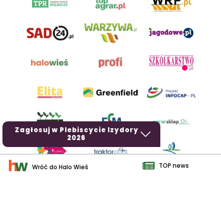
Zagłosuj w Plebiscycie Izydory
2026
TOP news
Wróć do Halo Wieś
AgroHorti Media Sp. z o.o. ul. Metalowa 5, 60-118 Poznań. Akta
rejestrowe przechowywane w Sądzie Rejonowym Poznań - Nowe
Miasto i Wilda w Poznaniu, VIII Wydziale Gospodarczym, KRS
0001116269, NIP 7792573719, REGON 529158846, kapitał zakładowy:
3.608.000 PLN.